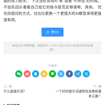
题的得力助手。 下次当你觉得AI“笨”或者“不听话”的时候，
不妨先回头看看自己给它的指令是否足够清晰、具体。 优
化你提问的方式，往往比更换一个更强大的AI模型来得更直
接有效。
赞(
0
)

未经允许不得转载：
蜗蜗助手
»
为什么提示词对AI的输出结果很重
要？
分享到









上一篇
下一篇
什么是提示词？
一个好的提示词通常包含哪些基
本元素？