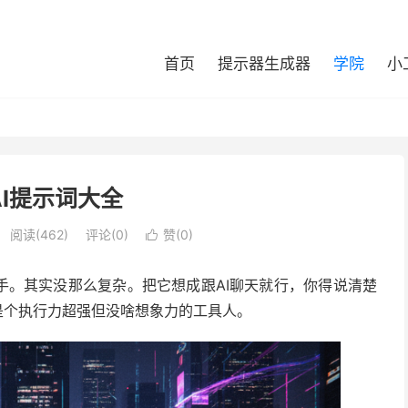
首页
提示器生成器
学院
小
AI提示词大全
阅读(
462
)
评论(0)
赞(
0
)

手。其实没那么复杂。把它想成跟AI聊天就行，你得说清楚
就是个执行力超强但没啥想象力的工具人。