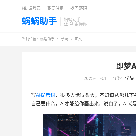
Hi, 请登录
我要注册
找回密码
蜗蜗助手
蜗蜗助手
让 AI 更懂你
当前位置：
蜗蜗助手
学院
正文


即梦
2025-11-01
分类：
学院
写
AI提示词
，很多人觉得头大，不知道从哪儿下
自己要什么，AI才能给你画出来。说白了，AI