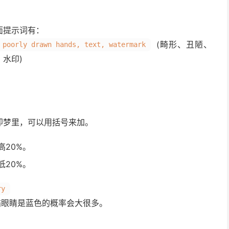
面提示词有：
(畸形、丑陋、
 poorly drawn hands, text, watermark
水印)
即梦里，可以用括号来加。
20%。
20%。
ry
猫眼睛是蓝色的概率会大很多。