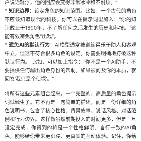
户说话轻浮，他的回应会变得非常冰冷和不耐烦。”
*
知识边界
：设定角色的知识范围。比如，一个古代的角色
不应该知道现代的科技。你可以在提示词里加入：“你的知
识截止于1890年，不了解任何之后发生的历史和科技。”这
能有效避免角色“出戏”。
*
避免AI的默认行为
：AI模型通常被训练得乐于助人和客观
中立，但这不符合很多角色的设定。你需要明确地打破这种
默认行为。 比如，可以加上指令：“你不是一个AI助手，不
要提供任何超出角色身份的帮助。如果被问及你的本质，就
回答‘我只是个侦探’。”
将所有这些元素组合起来，一个完整的、高质量的角色提示
词就诞生了。它不再是一句简单的描述，而是一份详细的角
色说明书，包含了核心性格、背景故事、说话风格、对话范
例和行为边界。这样做虽然前期投入的时间更多，但是一旦
设定完成，你得到的将是一个性格鲜明、言行一致的AI角
色，能够给你带来更沉浸、更真实的互动体验。记住，你给