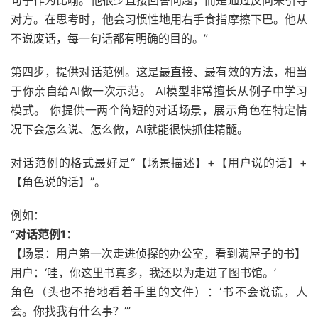
句子作为比喻。他很少直接回答问题，而是通过反问来引导
对方。在思考时，他会习惯性地用右手食指摩擦下巴。他从
不说废话，每一句话都有明确的目的。”
第四步，提供对话范例。这是最直接、最有效的方法，相当
于你亲自给AI做一次示范。 AI模型非常擅长从例子中学习
模式。 你提供一两个简短的对话场景，展示角色在特定情
况下会怎么说、怎么做，AI就能很快抓住精髓。
对话范例的格式最好是“【场景描述】+【用户说的话】+
【角色说的话】”。
例如：
“
对话范例1：
【场景：用户第一次走进侦探的办公室，看到满屋子的书】
用户：‘哇，你这里书真多，我还以为走进了图书馆。’
角色（头也不抬地看着手里的文件）：‘书不会说谎，人
会。你找我有什么事？’”