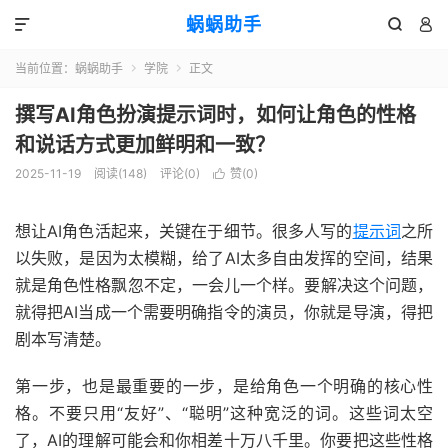
蜗蜗助手



当前位置：
蜗蜗助手
学院
正文


撰写AI角色扮演提示词时，如何让角色的性格
和说话方式更加鲜明和一致？
2025-11-19
阅读(
148
)
评论(0)
赞(
0
)

想让AI角色活起来，关键在于细节。很多人写的
提示词
之所
以失败，是因为太模糊，给了AI太多自由发挥的空间，结果
就是角色性格飘忽不定，一会儿一个样。要解决这个问题，
就得把AI当成一个需要明确指令的演员，你就是导演，得把
剧本写清楚。
第一步，也是最重要的一步，是给角色一个明确的核心性
格。不要只用“友好”、“聪明”这种宽泛的词。这些词太空
了，AI的理解可能会和你相差十万八千里。你要把这些性格