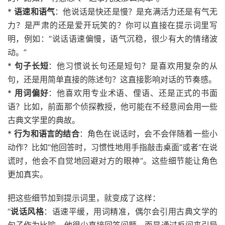
*
语速和语气
：他说话是快还是慢？是充满活力还是有气无
力？是严肃的还是爱开玩笑的？你可以直接在提示词里写
明，例如：“说话语速偏慢，语气沉稳，很少有大的情绪波
动。”
*
句子长短
：他习惯说长句还是短句？是喜欢用复杂的从
句，还是用简单直接的陈述句？这直接影响对话的节奏感。
*
用词偏好
：他喜欢用专业术语、俚语、还是正式的书面
语？比如，前面那个侦探教授，他可能在不经意间会用一些
古典文学里的典故。
*
行为和语言的结合
：角色在说话时，会不会伴随着一些小
动作？比如“他回答时，习惯性地用手指敲击桌面”或者“在说
谎时，他会不自觉地回避对方的眼神”。这些细节能让角色
更加真实。
把这些细节加到提示词里，就变成了这样：
“
说话风格
：语速平缓，用词精准，偶尔会引用古典文学的