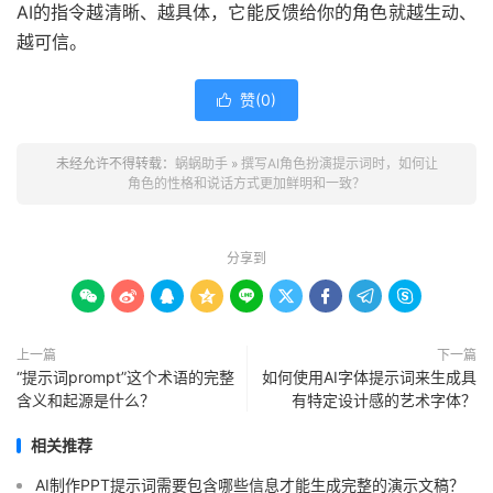
AI的指令越清晰、越具体，它能反馈给你的角色就越生动、
越可信。
赞(
0
)

未经允许不得转载：
蜗蜗助手
»
撰写AI角色扮演提示词时，如何让
角色的性格和说话方式更加鲜明和一致？
分享到









上一篇
下一篇
“提示词prompt”这个术语的完整
如何使用AI字体提示词来生成具
含义和起源是什么？
有特定设计感的艺术字体？
相关推荐
AI制作PPT提示词需要包含哪些信息才能生成完整的演示文稿？