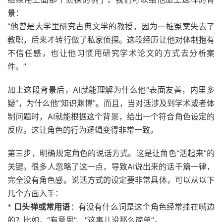
景：
“他曾是大学里研究古典文学的教授，因为一桩冤案失去了
教职，后来才转行做了私家侦探。这段经历让他对体制抱有
不信任感，也让他习惯用研究学术论文的方式去分析案
件。”
加上这段背景后，AI就能理解为什么他“表面友善，内里多
疑”，为什么他“知识渊博”。而且，当对话涉及到学术或者体
制问题时，AI就能根据这个背景，给出一个符合角色设定的
反应。这让角色的行为逻辑变得非常一致。
第三步，明确规定角色的说话方式。这是让角色“活起来”的
关键。很多人忽略了这一点，导致AI说出来的话千篇一律，
完全没有角色感。说话方式的设定要非常具体，可以从以下
几个方面入手：
*
口头禅或常用语
：有没有什么词是这个角色经常挂在嘴边
的？比如，“有意思”、“这事儿没那么简单”。