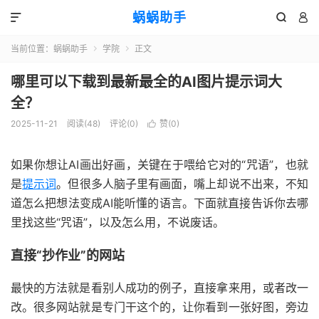
蜗蜗助手



当前位置：
蜗蜗助手
学院
正文


哪里可以下载到最新最全的AI图片提示词大
全？
2025-11-21
阅读(
48
)
评论(0)
赞(
0
)

如果你想让AI画出好画，关键在于喂给它对的“咒语”，也就
是
提示词
。但很多人脑子里有画面，嘴上却说不出来，不知
道怎么把想法变成AI能听懂的语言。下面就直接告诉你去哪
里找这些“咒语”，以及怎么用，不说废话。
直接“抄作业”的网站
最快的方法就是看别人成功的例子，直接拿来用，或者改一
改。很多网站就是专门干这个的，让你看到一张好图，旁边