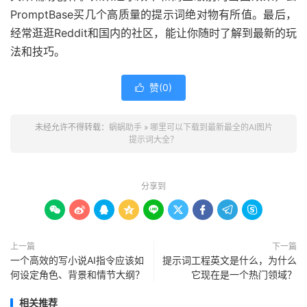
PromptBase买几个高质量的提示词绝对物有所值。最后，
经常逛逛Reddit和国内的社区，能让你随时了解到最新的玩
法和技巧。
赞(
0
)

未经允许不得转载：
蜗蜗助手
»
哪里可以下载到最新最全的AI图片
提示词大全？
分享到









上一篇
下一篇
一个高效的写小说AI指令应该如
提示词工程英文是什么，为什么
何设定角色、背景和情节大纲？
它现在是一个热门领域？
相关推荐