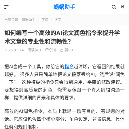
蜗蜗助手



当前位置：
蜗蜗助手
学院
正文


如何编写一个高效的AI论文润色指令来提升学
术文章的专业性和流畅性？
2025-11-24
阅读(
41
)
评论(0)
赞(
0
)

把AI当成一个工具，你给它的
指令
越清晰，它返回的结果就
越好。 很多人只是简单地把论文段落丢给AI，然后说“润色
一下”。 这种模糊的指令只会得到通用、平庸的修改建议。
要想得到高质量的润色，你需要像跟一个真人编辑沟通一
样，提供详细的背景和具体的要求。
高效的AI润色指令，本质上就是一场有目的、有规则的对
话。它应该包含四个核心部分：角色设定、背景信息、具体
任务和规则限制。