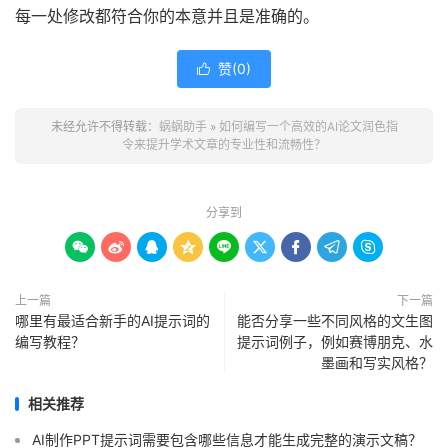
每一处修改都符合你的本意并且是准确的。
赞(
0
)

未经允许不得转载：
蜗蜗助手
»
如何编写一个高效的AI论文润色指
令来提升学术文章的专业性和流畅性？
分享到









上一篇
下一篇
哪里有最适合新手的AI提示词的
能否分享一些不同风格的文生图
编写教程？
提示词例子，例如赛博朋克、水
墨画和写实风格？
相关推荐
AI制作PPT提示词需要包含哪些信息才能生成完整的演示文稿？