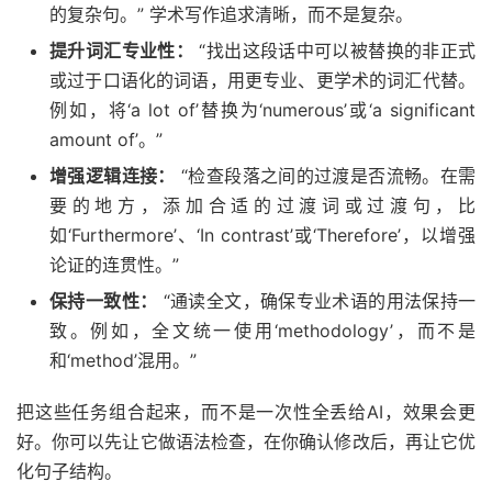
的复杂句。” 学术写作追求清晰，而不是复杂。
提升词汇专业性：
“找出这段话中可以被替换的非正式
或过于口语化的词语，用更专业、更学术的词汇代替。
例如，将‘a lot of’替换为‘numerous’或‘a significant
amount of’。”
增强逻辑连接：
“检查段落之间的过渡是否流畅。在需
要的地方，添加合适的过渡词或过渡句，比
如‘Furthermore’、‘In contrast’或‘Therefore’，以增强
论证的连贯性。”
保持一致性：
“通读全文，确保专业术语的用法保持一
致。例如，全文统一使用‘methodology’，而不是
和‘method’混用。”
把这些任务组合起来，而不是一次性全丢给AI，效果会更
好。你可以先让它做语法检查，在你确认修改后，再让它优
化句子结构。