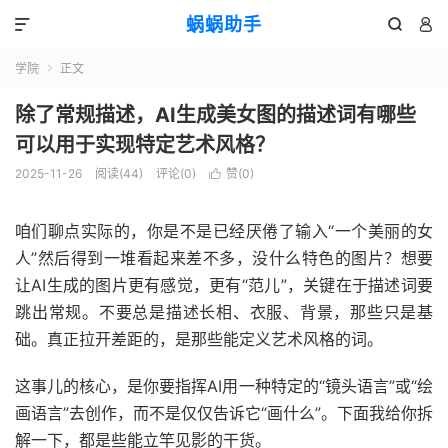
蜗蜗助手



学院
正文

除了常规描述，AI生成美女图的描述词有哪些
可以用于实现特定艺术风格？
2025-11-26
阅读(
44
)
评论(0)
赞(
0
)

咱们聊点实际的，你是不是已经厌倦了输入“一个美丽的女
人”然后得到一堆看起来差不多，没什么特色的图片？想要
让AI生成的图片更有感觉，更有“范儿”，关键在于描述词要
跳出常规。不要总是描述长相、衣服、背景，那些只是基
础。真正拉开差距的，是那些能定义艺术风格的词。
这事儿的核心，是你要指挥AI用一种特定的“镜头语言”或“绘
画语言”去创作，而不是仅仅告诉它“画什么”。下面我给你拆
解一下，都是些能立竿见影的干货。