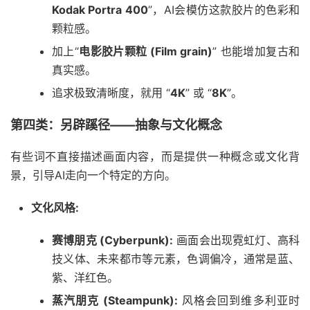
Kodak Portra 400
”，AI会模仿这款胶片的色彩和
颗粒感。
加上“
电影胶片颗粒 (Film grain)
” 也能增加复古和
真实感。
追求极致清晰度，就用 “
4K
” 或 “
8K
”。
第四类：另辟蹊径——抽象与文化概念
有些词不直接描述画面内容，而是提供一种概念或文化背
景，引导AI走向一个特定的方向。
文化风格:
赛博朋克 (Cyberpunk):
画面会出现霓虹灯、高科
技义体、未来都市等元素，色调偏冷，通常是蓝、
紫、洋红色。
蒸汽朋克 (Steampunk):
风格会回到维多利亚时