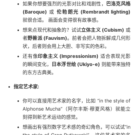
如果你想要强烈的光影对比和戏剧性，
巴洛克风格
(Baroque)
或
伦勃朗光 (Rembrandt lighting)
就很合适。 画面会变得很有故事感。
想来点现代和抽象的？试试
立体主义 (Cubism)
或
者
野兽派 (Fauvism)
。前者会把人物拆解成几何形
状，后者则会用上大胆、非写实的色彩。
还有像
印象主义 (Impressionism)
适合表现光影
的瞬间变化，
日本浮世绘 (Ukiyo-e)
则能带来独特
的东方古典美。
指定艺术家:
你可以直接用艺术家的名字，比如 “in the style of
Alphonse Mucha”（阿尔丰斯·穆夏风格）就能立
刻得到新艺术运动的感觉。
想画出有强烈数字艺术感的奇幻角色，可以试试“in