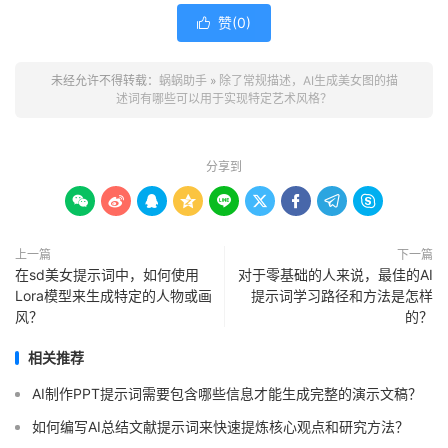
赞(
0
)

未经允许不得转载：
蜗蜗助手
»
除了常规描述，AI生成美女图的描
述词有哪些可以用于实现特定艺术风格？
分享到









上一篇
下一篇
在sd美女提示词中，如何使用
对于零基础的人来说，最佳的AI
Lora模型来生成特定的人物或画
提示词学习路径和方法是怎样
风？
的？
相关推荐
AI制作PPT提示词需要包含哪些信息才能生成完整的演示文稿？
如何编写AI总结文献提示词来快速提炼核心观点和研究方法？