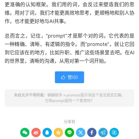
更准确的认知框架。我们用的词，会反过来塑造我们的思
维。用对了词，我们才能更高效地思考，更顺畅地和别人协
作，也才能更好地与AI共事。
总而言之，记住，“prompt”才是那个对的词。它代表的是
一种精确、清晰、有逻辑的指令。而“promote”，就让它回
到它应该在的地方，比如升职、推广这些场景里去吧。在AI
的世界里，清晰的沟通，从用对第一个词开始。
赞(
0
)

未经允许不得转载：
蜗蜗助手
»
promote提示词这个说法是否正确，
它和prompt是同一个意思吗？
分享到








