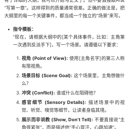
有了详细的大纲，就可以开始写正文了。但不要直接跟AI说
“写第一章”。这样得到的质量通常很差。正确的做法是，把
大纲里的每一个关键事件，都当成一个独立的“场景”来写。
指令模板：
“现在，请根据大纲中的[某个具体事件，比如：主角第
一次遇到反派手下]，写一个场景。请遵循以下要求：
视角 (Point of View):
使用[主角名字]的第三人称
有限视角。
场景目标 (Scene Goal):
这个场景里，主角想做什
么？
冲突 (Conflict):
谁或什么在阻碍他？
感官细节 (Sensory Details):
描述场景中的视
觉、听觉、嗅觉等细节，让读者身临其境。
展示而非说教 (Show, Don’t Tell):
不要直接说“主
角很紧张”，而是描述他“手心冒汗，心跳加速”。