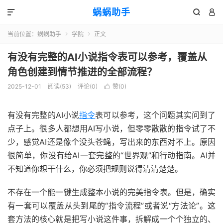
蜗蜗助手



当前位置：
蜗蜗助手
学院
正文


有没有完整的AI小说指令表可以参考，覆盖从
角色创建到情节推进的全部流程？
2025-12-01
阅读(
53
)
评论(0)
赞(
0
)

有没有完整的AI小说
指令
表可以参考，这个问题其实问到了
点子上。很多人都想用AI写小说，但零零散散的指令试了不
少，感觉AI还是像个没头苍蝇，写出来的东西对不上。原因
很简单，你没有给AI一套完整的“世界观”和行动指南。AI并
不知道你想干什么，你必须把规则说得清清楚楚。
不存在一个能一键生成整本小说的完美指令表。但是，确实
有一套可以覆盖从头到尾的“指令流程”或者说“方法论”。这
套方法的核心就是把写小说这件事，拆解成一个个独立的、