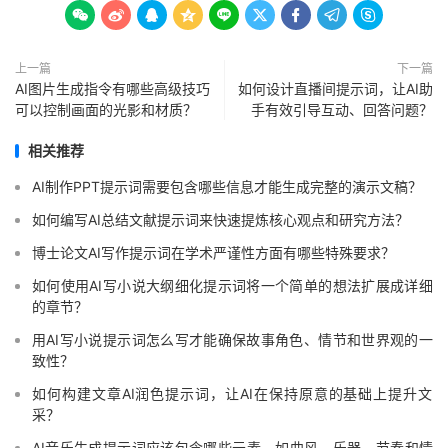









上一篇
下一篇
AI图片生成指令有哪些高级技巧
如何设计直播间提示词，让AI助
可以控制画面的光影和材质？
手有效引导互动、回答问题？
相关推荐
AI制作PPT提示词需要包含哪些信息才能生成完整的演示文稿？
如何编写AI总结文献提示词来快速提炼核心观点和研究方法？
博士论文AI写作提示词在学术严谨性方面有哪些特殊要求？
如何使用AI写小说大纲细化提示词将一个简单的想法扩展成详细
的章节？
用AI写小说提示词怎么写才能确保故事角色、情节和世界观的一
致性？
如何构建文章AI润色提示词，让AI在保持原意的基础上提升文
采？
AI音乐生成提示词应该包含哪些元素，如曲风、乐器、节奏和情