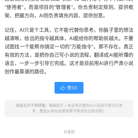
“使用者”，而是项目的“管理者”。你负责制定规则、提供框
架、把握方向，AI则负责填充内容、提供创意。
记住，AI只是个工具，它不能代替你思考。你脑子里的想法
越清晰，给出的指令越具体，AI能给你的帮助就越大。不要
试图找一个能帮你搞定一切的“万能指令”，那不存在。真正
有效的方法，是把你自己写小说的流程，翻译成AI能听懂的
语言，一步一步引导它完成。这才是目前用AI进行严肃小说
创作最靠谱的路径。
赞(
0
)

未经允许不得转载：
蜗蜗助手
»
有没有完整的AI小说指令表可以参
考，覆盖从角色创建到情节推进的全部流程？
分享到