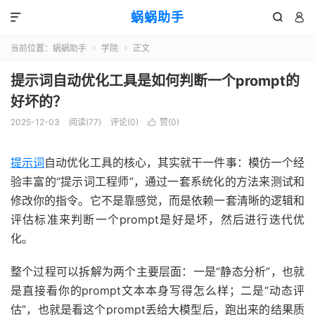
蜗蜗助手



当前位置：
蜗蜗助手
学院
正文


提示词自动优化工具是如何判断一个prompt的
好坏的？
2025-12-03
阅读(
77
)
评论(0)
赞(
0
)

提示词
自动优化工具的核心，其实就干一件事：模仿一个经
验丰富的“提示词工程师”，通过一套系统化的方法来测试和
修改你的指令。它不是靠感觉，而是依赖一套清晰的逻辑和
评估标准来判断一个prompt是好是坏，然后进行迭代优
化。
整个过程可以拆解为两个主要层面：一是“静态分析”，也就
是直接看你的prompt文本本身写得怎么样；二是“动态评
估”，也就是看这个prompt丢给大模型后，跑出来的结果质