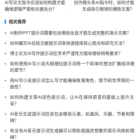
AI写论文指令应该如何构建才能
创作微头条AI指令时，如何才能
确保逻辑严密和论据充分？
生成吸引眼球的爆款文案？
相关推荐
AI制作PPT提示词需要包含哪些信息才能生成完整的演示文稿？
如何编写AI总结文献提示词来快速提炼核心观点和研究方法？
博士论文AI写作提示词在学术严谨性方面有哪些特殊要求？
如何使用AI写小说大纲细化提示词将一个简单的想法扩展成详细
的章节？
用AI写小说提示词怎么写才能确保故事角色、情节和世界观的一
致性？
如何构建文章AI润色提示词，让AI在保持原意的基础上提升文
采？
AI音乐生成提示词应该包含哪些元素，如曲风、乐器、节奏和情
绪？
有没有AI音乐提示词生成器可以帮助我描述想要的音乐风格和情
绪？