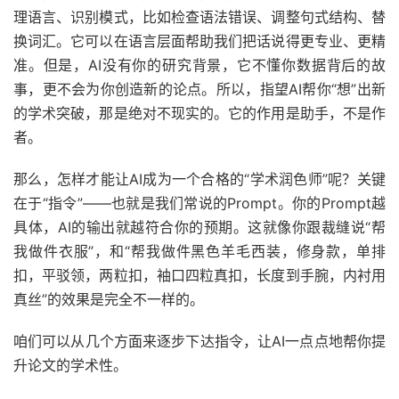
理语言、识别模式，比如检查语法错误、调整句式结构、替
换词汇。它可以在语言层面帮助我们把话说得更专业、更精
准。但是，AI没有你的研究背景，它不懂你数据背后的故
事，更不会为你创造新的论点。所以，指望AI帮你“想”出新
的学术突破，那是绝对不现实的。它的作用是助手，不是作
者。
那么，怎样才能让AI成为一个合格的“学术润色师”呢？关键
在于“指令”——也就是我们常说的Prompt。你的Prompt越
具体，AI的输出就越符合你的预期。这就像你跟裁缝说“帮
我做件衣服”，和“帮我做件黑色羊毛西装，修身款，单排
扣，平驳领，两粒扣，袖口四粒真扣，长度到手腕，内衬用
真丝”的效果是完全不一样的。
咱们可以从几个方面来逐步下达指令，让AI一点点地帮你提
升论文的学术性。