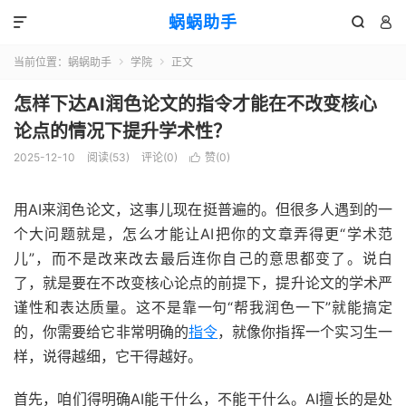
蜗蜗助手



当前位置：
蜗蜗助手
学院
正文


怎样下达AI润色论文的指令才能在不改变核心
论点的情况下提升学术性？
2025-12-10
阅读(
53
)
评论(0)
赞(
0
)

用AI来润色论文，这事儿现在挺普遍的。但很多人遇到的一
个大问题就是，怎么才能让AI把你的文章弄得更“学术范
儿”，而不是改来改去最后连你自己的意思都变了。说白
了，就是要在不改变核心论点的前提下，提升论文的学术严
谨性和表达质量。这不是靠一句“帮我润色一下”就能搞定
的，你需要给它非常明确的
指令
，就像你指挥一个实习生一
样，说得越细，它干得越好。
首先，咱们得明确AI能干什么，不能干什么。AI擅长的是处