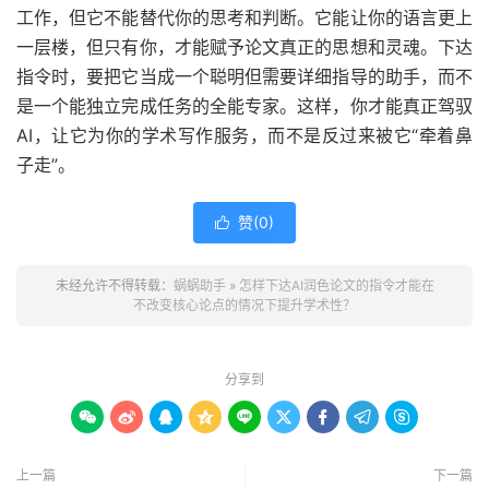
工作，但它不能替代你的思考和判断。它能让你的语言更上
一层楼，但只有你，才能赋予论文真正的思想和灵魂。下达
指令时，要把它当成一个聪明但需要详细指导的助手，而不
是一个能独立完成任务的全能专家。这样，你才能真正驾驭
AI，让它为你的学术写作服务，而不是反过来被它“牵着鼻
子走”。
赞(
0
)

未经允许不得转载：
蜗蜗助手
»
怎样下达AI润色论文的指令才能在
不改变核心论点的情况下提升学术性？
分享到









上一篇
下一篇