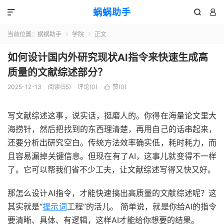
蜗蜗助手



当前位置：
蜗蜗助手
学院
正文


如何设计国内外研究现状AI指令来快速生成高
质量的文献综述部分？
2025-12-13
阅读(
55
)
评论(0)
赞(
0
)

写文献综述这事，说实话，挺磨人的。你得在海量论文里大
海捞针，然后把找到的东西理清楚，再用自己的话串起来，
还要分析出研究空白。传统方法效率确实低，耗时耗力，而
且容易漏掉关键信息。但现在有了AI，这事儿就变得不一样
了。它可以帮我们省不少工夫，让文献综述写得又快又好。
那怎么设计AI指令，才能快速搞出高质量的文献综述呢？这
其实就是“
提示词
工程”的活儿。 简单说，就是你给AI的指令
要清晰、具体、有逻辑，这样AI才能给你想要的结果。