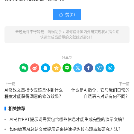
赞(
0
)

未经允许不得转载：
蜗蜗助手
»
如何设计国内外研究现状AI指令来
快速生成高质量的文献综述部分？
分享到









上一篇
下一篇
AI修改文章指令应该具体到什么
什么是AI指令，它与我们日常的
程度才能获得满意的修改效果？
自然语言对话有何不同？
相关推荐
AI制作PPT提示词需要包含哪些信息才能生成完整的演示文稿？
如何编写AI总结文献提示词来快速提炼核心观点和研究方法？