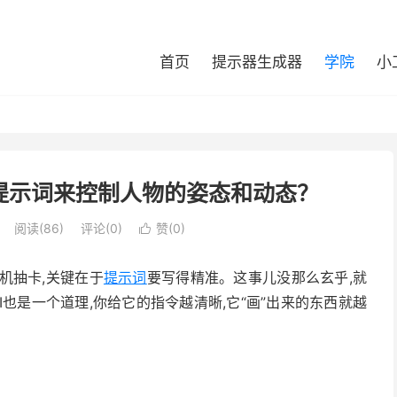
首页
提示器生成器
学院
小
提示词来控制人物的姿态和动态？
阅读(
86
)
评论(0)
赞(
0
)

随机抽卡,关键在于
提示词
要写得精准。这事儿没那么玄乎,就
I也是一个道理,你给它的指令越清晰,它“画”出来的东西就越