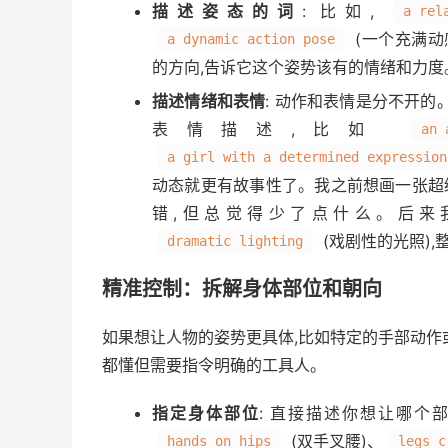
描述姿态的词
: 比如,
a rel
(一个充满动感
a dynamic action pose
的方向,告诉它这个姿势该有的情绪和力度
描述情绪和表情
: 动作和表情是分不开
表情描述,比如
an 
a girl with a determined expression
动态就更有故事性了。我之前想画一张超
错,但总觉得少了点什么。后来
(戏剧性的光照)
dramatic lighting
精准控制：拆解身体部位和朝向
如果想让人物的姿势更具体,比如特定的手部动作
都懂但需要指令明确的工具人。
指定身体部位
: 直接描述你想让哪个
(双手叉腰)、
hands on hips
legs c