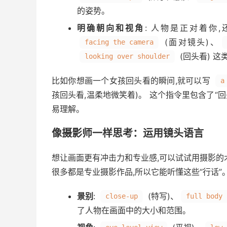
的姿势。
明确朝向和视角
: 人物是正对着你
(面对镜头)、
facing the camera
(回头看) 这
looking over shoulder
比如你想画一个女孩回头看的瞬间,就可以写
a
孩回头看,温柔地微笑着)。 这个指令里包含了“回头
易理解。
像摄影师一样思考：运用镜头语言
想让画面更有冲击力和专业感,可以试试用摄影的
很多都是专业摄影作品,所以它能听懂这些“行话”
景别
:
(特写)、
close-up
full body 
了人物在画面中的大小和范围。