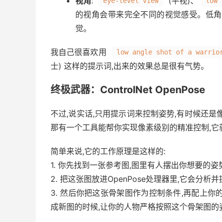
视角
:
(平视)、
eye-level view
low 
的视角会带来完全不同的视觉感受。低角
觉。
我自己很喜欢用
low angle shot of a warrio
士) 这样的提示词,出来的效果总是很有气势。
终极武器：ControlNet OpenPose
不过,说实话,只用提示词来控制姿势,有时候还是像在抽盲
那有一个工具能帮你实现像素级别的精准控制,它就是Co
简单来说,它的工作原理是这样的:
1. 你先找到一张参考图,图里有人摆出你想要的姿
2. 把这张图放进OpenPose处理器里,它会分
3. 然后你把这张骨架图作为控制条件,再配上你的
成新图的时候,让你的人物严格按照这个骨架图的