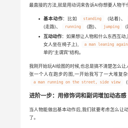
最直接的方法,就是用动词来告诉AI你想要人物
基本动作
：比如
(站着)、
standing
(走路)、
(跑)、
(
running
jumping
互动动作
：如果想让人物和什么东西互动,
女人坐在椅子上),
a man leaning again
单的“主谓宾”结构。
我刚开始玩AI绘图的时候,也总是搞不清楚怎么
张一个人在跑步的图,一开始我写了一大堆复
a man running on the street, side view
进阶一步：用修饰词和副词增加动态感
当人物能做出基本动作后,我们就要考虑怎么让动
了。