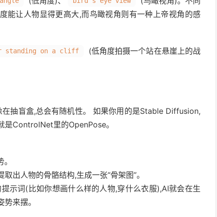
(低角度)、
(鸟瞰视角)。不同
angle
bird's eye view
度能让人物显得更高大,而鸟瞰视角则有一种上帝视角的感
(低角度拍摄一个站在悬崖上的战
r standing on a cliff
盒,总会有随机性。 如果你用的是Stable Diffusion,
ntrolNet里的OpenPose。
势。
析并提取出人物的骨骼结构,生成一张“骨架图”。
提示词(比如你想画什么样的人物,穿什么衣服),AI就会在生
姿势来摆。