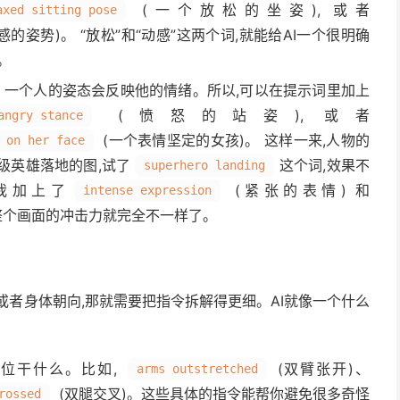
(一个放松的坐姿), 或者
axed sitting pose
的姿势)。 “放松”和“动感”这两个词,就能给AI一个很明确
。
的。一个人的姿态会反映他的情绪。所以,可以在提示词里加上
(愤怒的站姿), 或者
angry stance
(一个表情坚定的女孩)。 这样一来,人物的
 on her face
级英雄落地的图,试了
这个词,效果不
superhero landing
我加上了
(紧张的表情) 和
intense expression
,整个画面的冲击力就完全不一样了。
或者身体朝向,那就需要把指令拆解得更细。AI就像一个什么
部位干什么。比如,
(双臂张开)、
arms outstretched
(双腿交叉)。这些具体的指令能帮你避免很多奇怪
rossed