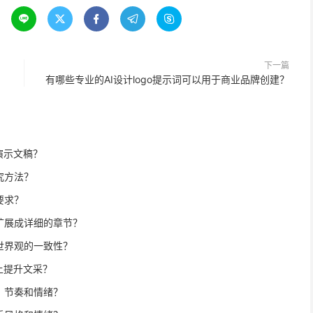





下一篇
？
有哪些专业的AI设计logo提示词可以用于商业品牌创建？
演示文稿？
究方法？
要求？
扩展成详细的章节？
世界观的一致性？
上提升文采？
、节奏和情绪？