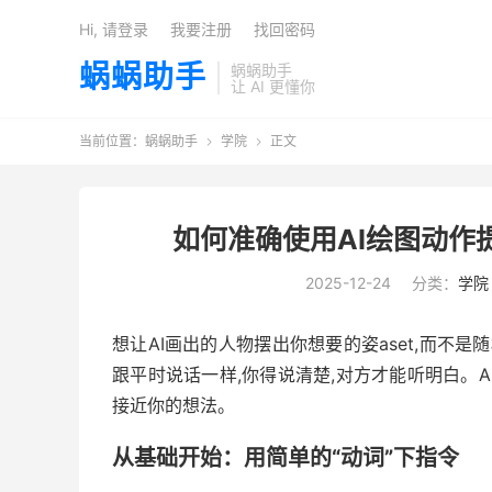
Hi, 请登录
我要注册
找回密码
蜗蜗助手
蜗蜗助手
让 AI 更懂你
当前位置：
蜗蜗助手
学院
正文


如何准确使用AI绘图动作
2025-12-24
分类：
学院
想让AI画出的人物摆出你想要的姿aset,而不是
跟平时说话一样,你得说清楚,对方才能听明白。A
接近你的想法。
从基础开始：用简单的“动词”下指令