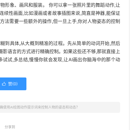
人物形象、画风和服装。 你可以拿一张照片里的舞蹈动作,让
连续性画面,比如漫画或者故事插图来说,简直是神器,能保证
方法需要一些额外的操作,但一旦上手,你对人物姿态的控制
模糊到具体,从大概到精准的过程。先从简单的动词开始,然后
摄影语言的方式进行精确控制。如果这些还不够,那就直接上
。多试试,多总结,慢慢你就会发现,让AI画出你脑海中的那个动
赞(
0
)

确使用AI绘图动作提示词来控制人物的姿态和动态？
分享到