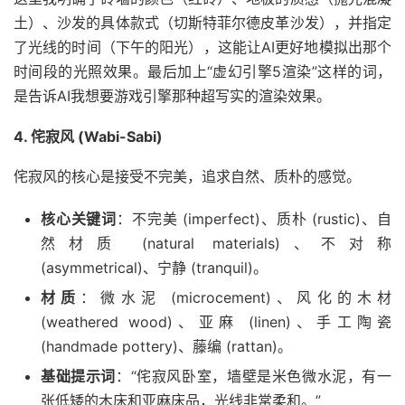
土）、沙发的具体款式（切斯特菲尔德皮革沙发），并指定
了光线的时间（下午的阳光），这能让AI更好地模拟出那个
时间段的光照效果。最后加上“虚幻引擎5渲染”这样的词，
是告诉AI我想要游戏引擎那种超写实的渲染效果。
4. 侘寂风 (Wabi-Sabi)
侘寂风的核心是接受不完美，追求自然、质朴的感觉。
核心关键词
：不完美 (imperfect)、质朴 (rustic)、自
然材质 (natural materials)、不对称
(asymmetrical)、宁静 (tranquil)。
材质
：微水泥 (microcement)、风化的木材
(weathered wood)、亚麻 (linen)、手工陶瓷
(handmade pottery)、藤编 (rattan)。
基础提示词
：“侘寂风卧室，墙壁是米色微水泥，有一
张低矮的木床和亚麻床品，光线非常柔和。”