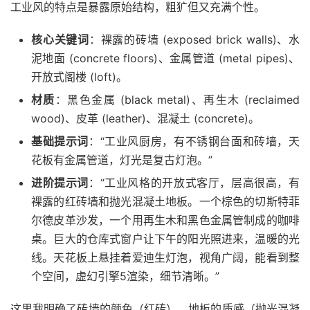
工业风的特点是暴露原始结构，粗犷但又充满个性。
核心关键词
：裸露的砖墙 (exposed brick walls)、水
泥地面 (concrete floors)、金属管道 (metal pipes)、
开放式阁楼 (loft)。
材质
：黑色金属 (black metal)、再生木 (reclaimed
wood)、皮革 (leather)、混凝土 (concrete)。
基础提示词
：“工业风厨房，有不锈钢台面和砖墙，天
花板有金属管道，灯光是复古灯泡。”
进阶提示词
：“工业风格的开放式客厅，层高很高，有
裸露的红砖墙和抛光混凝土地板。一个棕色的切斯特菲
尔德皮革沙发，一个用再生木和黑色金属管制成的咖啡
桌。巨大的仓库式窗户让下午的阳光照进来，温暖的光
线。天花板上悬挂着爱迪生灯泡，视角广阔，能看到整
个空间，虚幻引擎5渲染，细节清晰。”
这里我明确了砖墙的颜色（红砖）、地板的质感（抛光混凝