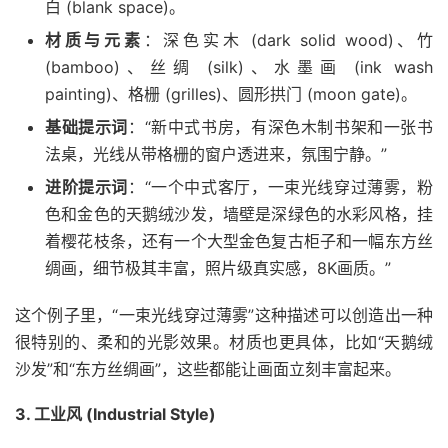
白 (blank space)。
材质与元素
：深色实木 (dark solid wood)、竹
(bamboo)、丝绸 (silk)、水墨画 (ink wash
painting)、格栅 (grilles)、圆形拱门 (moon gate)。
基础提示词
：“新中式书房，有深色木制书架和一张书
法桌，光线从带格栅的窗户透进来，氛围宁静。”
进阶提示词
：“一个中式客厅，一束光线穿过薄雾，粉
色和金色的天鹅绒沙发，墙壁是深绿色的水彩风格，挂
着樱花枝条，还有一个大型金色复古柜子和一幅东方丝
绸画，细节极其丰富，照片级真实感，8K画质。”
这个例子里，“一束光线穿过薄雾”这种描述可以创造出一种
很特别的、柔和的光影效果。材质也更具体，比如“天鹅绒
沙发”和“东方丝绸画”，这些都能让画面立刻丰富起来。
3. 工业风 (Industrial Style)