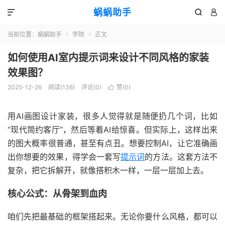
蜗蜗助手



当前位置：
蜗蜗助手
学院
正文


如何使用AI室内提示词来设计不同风格的家装
效果图？
2025-12-26
阅读(
136
)
评论(0)
赞(
0
)

用AI画图设计家装，很多人觉得就是随便扔几个词，比如
“现代简约客厅”，然后等着AI给惊喜。但实际上，这样出来
的图大概率很普通，甚至有点丑。想要控制AI，让它准确画
出你想要的效果，得学会一套写
提示词
的方法。这套方法不
复杂，把它拆解开，就像搭积木一样，一层一层加上去。
核心公式：从骨架到血肉
咱们先把最基础的框架搭起来。无论你要什么风格，都可以