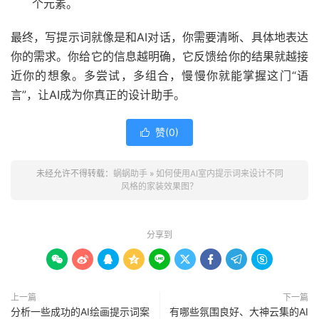
个元素。
最终，写提示词就像是和AI对话，你需要清晰、具体地表达
你的需求。你给它的信息越明确，它反馈给你的结果就越接
近你的想象。多尝试，多组合，慢慢你就能掌握这门“语
言”，让AI成为你真正的设计助手。
赞(
0
)

未经允许不得转载：
蜗蜗助手
»
如何使用AI室内提示词来设计不同
风格的家装效果图？
分享到









上一篇
下一篇
分析一些成功的AI绘画提示词案
有哪些氛围良好、大神云集的AI