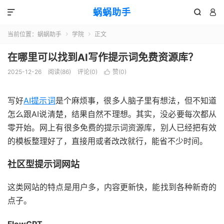
蜗蜗助手



当前位置：
蜗蜗助手
学院
正文


在哪里可以找到AI写作提示词免费资源库？
2025-12-26
阅读(
86
)
评论(0)
赞(
0
)

写好
AI提示词
是个麻烦事，很多人脑子里有想法，但不知道
怎么跟AI说清楚，结果自然不理想。其实，没必要每次都从
零开始。网上有很多免费的提示词资源库，别人已经把有效
的模板整理好了，直接用或者改改就行，能省不少时间。
社区型提示词网站
这类网站的特点是用户多，内容更新快，能找到各种新奇的
点子。