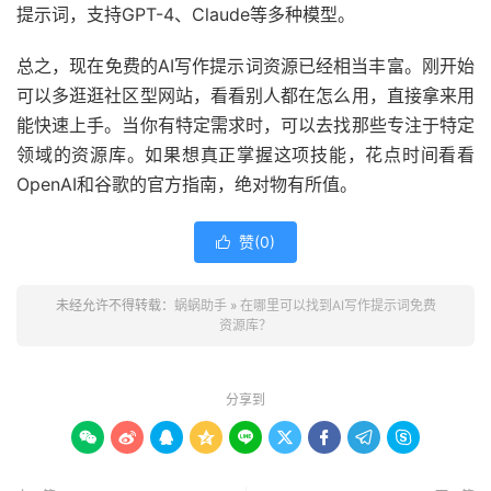
提示词，支持GPT-4、Claude等多种模型。
总之，现在免费的AI写作提示词资源已经相当丰富。刚开始
可以多逛逛社区型网站，看看别人都在怎么用，直接拿来用
能快速上手。当你有特定需求时，可以去找那些专注于特定
领域的资源库。如果想真正掌握这项技能，花点时间看看
OpenAI和谷歌的官方指南，绝对物有所值。
赞(
0
)

未经允许不得转载：
蜗蜗助手
»
在哪里可以找到AI写作提示词免费
资源库？
分享到








