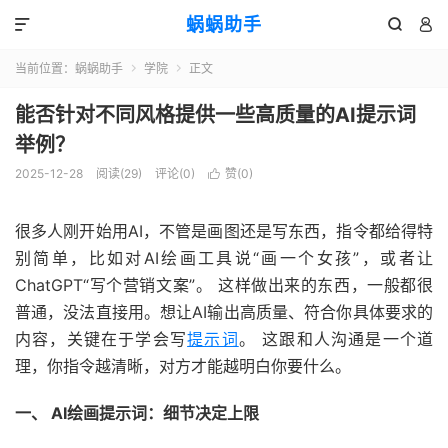
蜗蜗助手



当前位置：
蜗蜗助手
学院
正文


能否针对不同风格提供一些高质量的AI提示词
举例？
2025-12-28
阅读(
29
)
评论(0)
赞(
0
)

很多人刚开始用AI，不管是画图还是写东西，指令都给得特
别简单，比如对AI绘画工具说“画一个女孩”，或者让
ChatGPT“写个营销文案”。 这样做出来的东西，一般都很
普通，没法直接用。想让AI输出高质量、符合你具体要求的
内容，关键在于学会写
提示词
。 这跟和人沟通是一个道
理，你指令越清晰，对方才能越明白你要什么。
一、 AI绘画提示词：细节决定上限