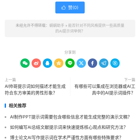
赞(
0
)

未经允许不得转载：
蜗蜗助手
»
能否针对不同风格提供一些高质量
的AI提示词举例？
分享到









上一篇
下一篇
AI帅哥提示词如何描述才能生成
有哪些可以集成在浏览器或AI工
符合东方审美的男性形象？
具中的AI提示词插件？
相关推荐
AI制作PPT提示词需要包含哪些信息才能生成完整的演示文稿？
如何编写AI总结文献提示词来快速提炼核心观点和研究方法？
博士论文AI写作提示词在学术严谨性方面有哪些特殊要求？