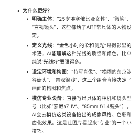
为什么更好？
明确主体
：“25岁埃塞俄比亚女性”、“微笑”、
“直视镜头”，这些都给了AI非常具体的人物设
定。
定义光线
：“金色小时的柔和侧光”是摄影里的
术语，AI能理解这种光线的质感和颜色，比单
纯说“光线好”要强得多。
设定环境和构图
：“特写肖像”、“模糊的东京涉
谷街头”、“景深很浅”，这三个组合直接决定了
画面的构图和焦点。
模仿专业设备
：直接写出具体的相机和镜头型
号（比如“索尼a7 IV”、“85mm f/1.4镜头”），
AI会去模仿这类设备拍出的成像风格、色彩和
虚化效果。这是让图片看起来“专业”的一个小
技巧。