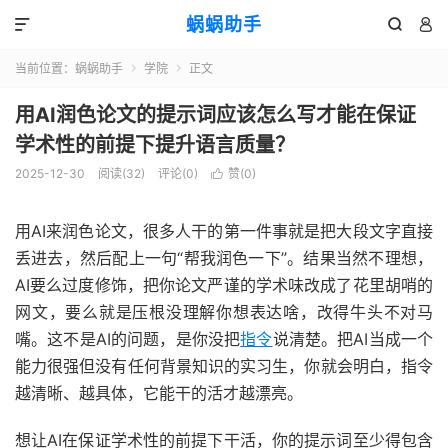
蜗蜗助手



当前位置：
蜗蜗助手
学院
正文


用AI润色论文的提示词应该怎么写才能在保证
学术性的前提下提升语言质量？
2025-12-30
阅读(
32
)
评论(0)
赞(
0
)

用AI来润色论文，很多人干的第一件事就是把大段文字直接
丢进去，然后配上一句“帮我润色一下”。结果当然不理想，
AI要么过度修饰，把你论文严谨的学术味改成了花里胡哨的
网文，要么就是压根没理解你想表达啥，改得牛头不对马
嘴。这不是AI的问题，是你没把
指令
说清楚。把AI当成一个
能力很强但没有任何背景知识的实习生，你就会明白，指令
越清晰、越具体，它能干的活才越漂亮。
想让AI在保证学术性的前提下干活，你的提示词至少得包含