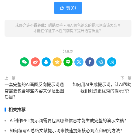
赞(
0
)

未经允许不得转载：
蜗蜗助手
»
用AI润色论文的提示词应该怎么写
才能在保证学术性的前提下提升语言质量？
分享到









上一篇
下一篇
一套完整的AI画图反向提示词通
如何用AI生成提示词，让AI帮助
常需要包含哪些内容来保证出图
我们创造更优秀的提示词？
质量？
相关推荐
AI制作PPT提示词需要包含哪些信息才能生成完整的演示文稿？
如何编写AI总结文献提示词来快速提炼核心观点和研究方法？