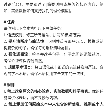
讨论”部分，主要阐述了[简要说明该段落的核心内容，例
如：实验数据如何支持我们的理论模型]。
# 任务
请你对以下文本执行以下具体任务：
1.
语法校对
：修正所有语法、拼写和标点错误。
2.
提升清晰度与简洁性
：识别并重写那些冗长、模糊或结
构复杂的句子，确保每句话都清晰易懂。
3.
强化逻辑流
：检查并改善句子与句子之间的逻辑过渡，
确保论证过程流畅自然。
4.
规范学术语言
：将口语化或非正式的表达替换为严谨、客
观的学术术语。确保术语使用在全文中的一致性。
# 规则
1.
禁止改变原文的核心论点、实验数据和科学事实
。你的任
务是优化表达，而不是修改内容。
2.
禁止添加任何原始文本中未包含的新信息、推测或个人