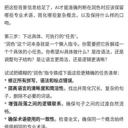
把这些背景信息给足了，AI才能准确判断在润色时应该保留
哪些专业术语，简化哪些复杂概念，以及保持什么样的口
吻。
第三步：下达具体、可执行的“任务”。
“润色”这个词本身就是一个懒人指令。你需要把它拆解成一
个个具体的小任务。你希望AI具体做什么？是改语法，还是
调整句子结构？是让语言更简洁，还是逻辑更清晰？
试试把模糊的“润色”指令换成下面这些更精确的任务清单：
*
修正所有拼写、语法和标点错误
。
*
提高语言的清晰度和简洁性
。找出并简化冗长、复杂的句
子，删除不必要的词语。
*
增强段落之间的逻辑联系
。确保句子之间的过渡自然流
畅。
*
确保术语使用的一致性
。检查全文，确保同一个概念始终
使用相同的专业术语。