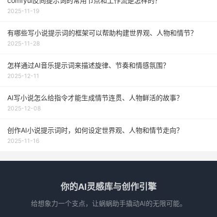
comfyui反向提示词的常用节点和工作流是怎样的？
2025-11-19
有哪些写小说提示词的框架可以帮助构建世界观、人物和情节？
2025-11-28
怎样通过AI音乐提示词来描述旋律、节奏和情感氛围？
2025-12-11
AI写小说怎么给指令才能生成情节连贯、人物鲜活的故事？
2025-12-08
创作AI小说提示词时，如何设定世界观、人物和情节走向？
2025-11-16
你的AI灵感库与创作引擎
给想象力一个支点，让蜗蜗助手撬动AI的无限可能。