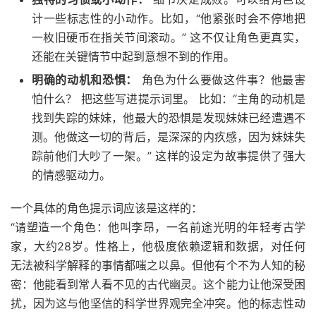
计一些标志性的小动作。比如，“他紧张时会不停地把
一枚旧硬币在指关节间滚动。” 这不仅让角色更真实，
还能在关键情节中起到意想不到的作用。
明确的动机和恐惧：
角色为什么要做这件事？他最害
怕什么？ 把这些写进提示词里。 比如：“主角的动机是
找到失踪的妹妹，他最大的恐惧是发现妹妹已经遭遇不
测。他做这一切的背后，是深深的内疚感，因为妹妹失
踪前他们大吵了一架。” 这样的设定为故事提供了强大
的情感驱动力。
一个具体的角色提示词应该是这样的：
“请塑造一个角色：他叫李昂，一名前途光明的年轻考古学
家，大约28岁。性格上，他极度依赖逻辑和数据，对任何
无法被科学解释的事情都嗤之以鼻。但他有个不为人知的秘
密：他能看到常人看不见的古代幽灵。这个能力让他深受困
扰，因为这与他坚信的科学世界观完全冲突。他的标志性动