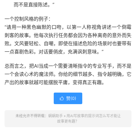
而不是直接陈述。”
一个控制风格的例子：
“请用一种黑色幽默的口吻，以第一人称视角讲述一个倒霉
刺客的故事。他每次执行任务都会因为各种离奇的意外而失
败。文风要轻松、自嘲，即使在描述危险的场景时也要带有
一点喜剧色彩。对话要俏皮，充满讽刺意味。”
总而言之，把AI当成一个需要清晰指令的专业写手，而不是
一个会读心术的魔法师。你给的细节越多、指令越明确，它
产出的故事就越可能摆脱平庸，变得真正有趣。
赞(
0
)

未经允许不得转载：
蜗蜗助手
»
用AI写故事的提示词怎么写才能让
故事更有趣？