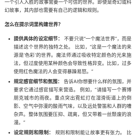
一个引人入胜的故事需要一个可信的世界。即使是奇幻或科
幻故事，其内部也需要有自己的逻辑和规则。
怎么在提示词里构建世界？
提供具体的设定细节：
不要只说“一个魔法世界”，而是
描述这个世界的独特之处。 比如，“这是一个魔法的来
源是‘色彩’的世界。魔法师通过吸收特定颜色的光来施
法，但过度使用某种颜色会导致性格异变。比如，过多
使用红色魔法的人会变得暴躁易怒。”
规定感官细节和氛围：
告诉AI你想要什么样的氛围，并
要求它通过感官描写来营造。 例如，“请描写一个赛博
朋克城市的雨夜。重点突出霓虹灯在湿滑街道上的倒
影、空气中弥漫的酸雨气味，以及远处警笛和人群的嘈
杂声。整体氛围要压抑、疏离，但又带着一丝颓废的浪
漫。”
设定规则和限制：
规则和限制能让故事更有张力。 比