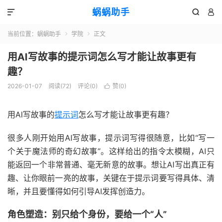
蜗蜗助手



当前位置：
蜗蜗助手
学院
正文


用AI写故事的提示词怎么写才能让故事更有
趣？
2026-01-07
阅读(
72
)
评论(0)
赞(
0
)

用AI写故事的
提示词
怎么写才能让故事更有趣？
很多人刚开始用AI写故事，提示词写得很随意，比如“写一
个关于魔法师的奇幻故事”。这样给出的指令太模糊，AI只
能返回一个非常普通、毫无新意的故事。想让AI写出真正有
趣、让你眼前一亮的故事，关键在于提示词要写得具体、清
晰，并且要懂得如何引导AI发挥创造力。
角色塑造：别只给个身份，要给一个“人”