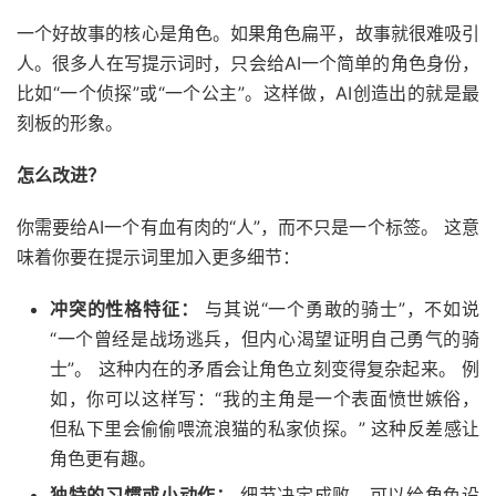
一个好故事的核心是角色。如果角色扁平，故事就很难吸引
人。很多人在写提示词时，只会给AI一个简单的角色身份，
比如“一个侦探”或“一个公主”。这样做，AI创造出的就是最
刻板的形象。
怎么改进？
你需要给AI一个有血有肉的“人”，而不只是一个标签。 这意
味着你要在提示词里加入更多细节：
冲突的性格特征：
与其说“一个勇敢的骑士”，不如说
“一个曾经是战场逃兵，但内心渴望证明自己勇气的骑
士”。 这种内在的矛盾会让角色立刻变得复杂起来。 例
如，你可以这样写：“我的主角是一个表面愤世嫉俗，
但私下里会偷偷喂流浪猫的私家侦探。” 这种反差感让
角色更有趣。
独特的习惯或小动作：
细节决定成败。可以给角色设