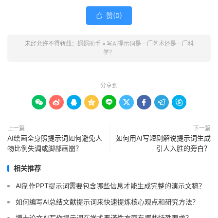
赞(
0
)

未经允许不得转载：
蜗蜗助手
»
写AI提示词是一门艺术还是一门科
学？
分享到









上一篇
下一篇
AI绘画全身照提示词如何避免人
如何用AI写短剧解说提示词生成
物比例失调或脚部画崩？
引人入胜的旁白？
相关推荐
AI制作PPT提示词需要包含哪些信息才能生成完整的演示文稿？
如何编写AI总结文献提示词来快速提炼核心观点和研究方法？
博士论文AI写作提示词在学术严谨性方面有哪些特殊要求？