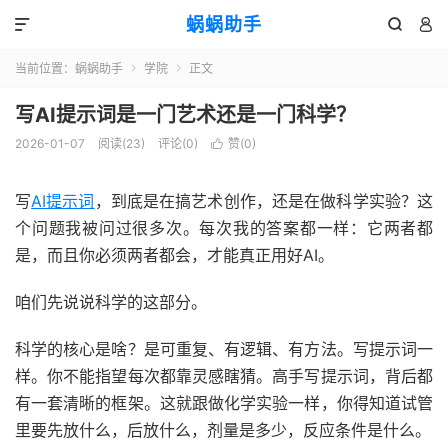
蜗蜗助手



当前位置：
蜗蜗助手
学院
正文


写AI提示词是一门艺术还是一门科学？
2026-01-07
阅读(
23
)
评论(0)
赞(
0
)

写
AI提示词
，到底是在搞艺术创作，还是在做科学实验？这
个问题我被问过很多次。每次我的答案都一样：它两者都
是，而且你必须两者都会，才能真正用好AI。
咱们先说说科学的这部分。
科学的核心是啥？是可重复、有逻辑、有方法。写提示词一
样。你不能指望每次都靠灵感瞎猜。高手写提示词，背后都
有一套清晰的框架。这就跟做化学实验一样，你得知道试管
里要先放什么，后放什么，剂量是多少，反应条件是什么。