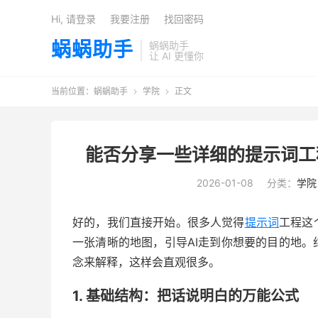
Hi, 请登录
我要注册
找回密码
蜗蜗助手
蜗蜗助手
让 AI 更懂你
当前位置：
蜗蜗助手
学院
正文


能否分享一些详细的提示词工
2026-01-08
分类：
学院
好的，我们直接开始。很多人觉得
提示词
工程这
一张清晰的地图，引导AI走到你想要的目的地
念来解释，这样会直观很多。
1. 基础结构：把话说明白的万能公式