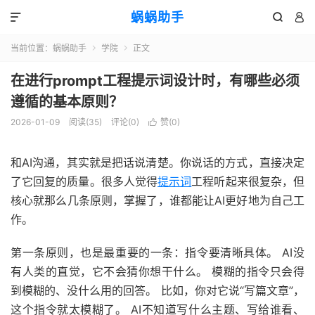
蜗蜗助手



当前位置：
蜗蜗助手
学院
正文


在进行prompt工程提示词设计时，有哪些必须
遵循的基本原则？
2026-01-09
阅读(
35
)
评论(0)
赞(
0
)

和AI沟通，其实就是把话说清楚。你说话的方式，直接决定
了它回复的质量。很多人觉得
提示词
工程听起来很复杂，但
核心就那么几条原则，掌握了，谁都能让AI更好地为自己工
作。
第一条原则，也是最重要的一条：指令要清晰具体。 AI没
有人类的直觉，它不会猜你想干什么。 模糊的指令只会得
到模糊的、没什么用的回答。 比如，你对它说“写篇文章”，
这个指令就太模糊了。 AI不知道写什么主题、写给谁看、