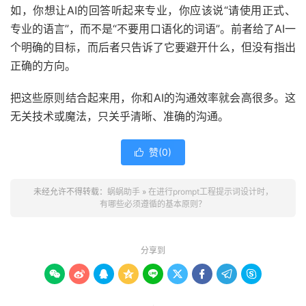
如，你想让AI的回答听起来专业，你应该说“请使用正式、
专业的语言”，而不是“不要用口语化的词语”。前者给了AI一
个明确的目标，而后者只告诉了它要避开什么，但没有指出
正确的方向。
把这些原则结合起来用，你和AI的沟通效率就会高很多。这
无关技术或魔法，只关乎清晰、准确的沟通。
赞(
0
)

未经允许不得转载：
蜗蜗助手
»
在进行prompt工程提示词设计时，
有哪些必须遵循的基本原则？
分享到








