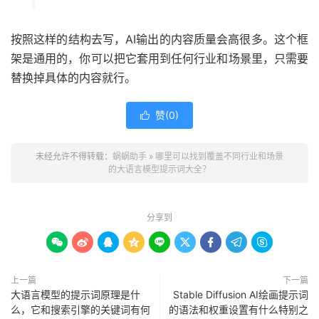
按照这样的结构去写，AI输出的内容质量会高很多。这个框
架是通用的，你可以把它套用到任何行业和场景里，只需要
替换掉具体的内容就行。
赞(
0
)

未经允许不得转载：
蜗蜗助手
»
哪里可以找到覆盖不同行业和场景
的大语言模型提示词大全？
分享到









上一篇
下一篇
大语言模型的提示词原理是什
Stable Diffusion AI绘画提示词
么，它和搜索引擎的关键词有何
的语法和权重设置有什么特别之