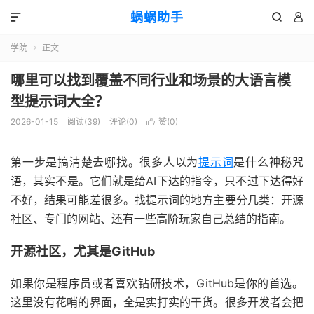
蜗蜗助手



学院
正文

哪里可以找到覆盖不同行业和场景的大语言模
型提示词大全？
2026-01-15
阅读(
39
)
评论(0)
赞(
0
)

第一步是搞清楚去哪找。很多人以为
提示词
是什么神秘咒
语，其实不是。它们就是给AI下达的指令，只不过下达得好
不好，结果可能差很多。找提示词的地方主要分几类：开源
社区、专门的网站、还有一些高阶玩家自己总结的指南。
开源社区，尤其是GitHub
如果你是程序员或者喜欢钻研技术，GitHub是你的首选。
这里没有花哨的界面，全是实打实的干货。很多开发者会把