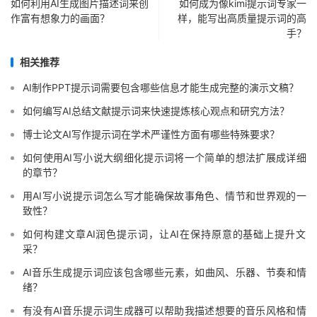
如何利用AI生成图片描述词来创
如何成为像kimi提示词专家一
作富有想象力的画面？
样，能写出高质量提示词的高
手？
相关推荐
AI制作PPT提示词需要包含哪些信息才能生成完整的演示文稿？
如何编写AI总结文献提示词来快速提炼核心观点和研究方法？
博士论文AI写作提示词在学术严谨性方面有哪些特殊要求？
如何使用AI写小说大纲细化提示词将一个简单的想法扩展成详细
的章节？
用AI写小说提示词怎么写才能确保故事角色、情节和世界观的一
致性？
如何构建文章AI润色提示词，让AI在保持原意的基础上提升文
采？
AI音乐生成提示词应该包含哪些元素，如曲风、乐器、节奏和情
绪？
有没有AI音乐提示词生成器可以帮助我描述想要的音乐风格和情