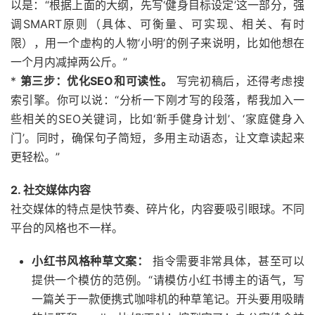
以是：“根据上面的大纲，先写‘健身目标设定’这一部分，强
调SMART原则（具体、可衡量、可实现、相关、有时
限），用一个虚构的人物‘小明’的例子来说明，比如他想在
一个月内减掉两公斤。”
*
第三步：优化SEO和可读性。
写完初稿后，还得考虑搜
索引擎。你可以说：“分析一下刚才写的段落，帮我加入一
些相关的SEO关键词，比如‘新手健身计划’、‘家庭健身入
门’。同时，确保句子简短，多用主动语态，让文章读起来
更轻松。”
2. 社交媒体内容
社交媒体的特点是快节奏、碎片化，内容要吸引眼球。不同
平台的风格也不一样。
小红书风格种草文案：
指令需要非常具体，甚至可以
提供一个模仿的范例。“请模仿小红书博主的语气，写
一篇关于一款便携式咖啡机的种草笔记。开头要用吸睛