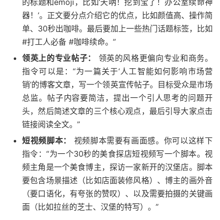
的标题和emoji，比如‘天呐！挖到宝了！办公室续命神
器！’。正文要分点介绍它的优点，比如颜值高、操作简
单、30秒出咖啡。最后要加上一些热门话题标签，比如
#打工人必备 #咖啡续命。”
领英上的专业帖子：
领英的风格更偏向专业和商务。
指令可以是：“为一篇关于‘人工智能如何影响市场营
销’的博客文章，写一个领英宣传帖子。目标受众是市场
总监。帖子内容要简洁，提出一个引人思考的问题开
头，然后简述文章的三个核心观点，最后引导大家点击
链接阅读全文。”
短视频脚本：
视频脚本需要有画面感。你可以这样下
指令：“为一个30秒的美食探店短视频写一个脚本。视
频主角是一个美食博主，探访一家新开的汉堡店。脚本
要包含场景描述（比如店面装修风格）、博主的画外音
（要口语化，有夸张的赞叹）、以及需要拍摄的关键画
面（比如拉丝的芝士、汉堡的特写）。”