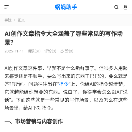
蜗蜗助手



学院
正文

AI创作文章指令大全涵盖了哪些常见的写作场
景？
2025-11-11
阅读(
61
)
评论(0)
赞(
0
)

AI创作文章这件事，早就不是什么新鲜事了。但很多人用起
来感觉还是不顺手，要么写出来的东西干巴巴的，要么就是
答非所问。问题往往出在“
指令
”上，你给AI的指令越清楚，
它就越能给你想要的东西。说白了，你得学会怎么跟AI“说
话”。下面这些就是一些常见的写作场景，以及怎么在这些
场景里，给AI下对指令。
一、市场营销与内容创作