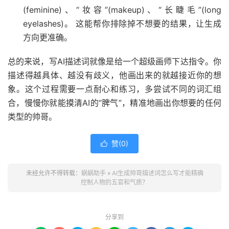
(feminine)、“妆容”(makeup)、“长睫毛”(long
eyelashes)。 这能帮你排除掉不想要的结果，让生成
方向更准确。
总的来说，写AI描述词就像是给一个超级画师下达指令。你
描述得越具体、越没有歧义，他画出来的就越接近你的想
象。这个过程需要一点耐心和练习，多尝试不同的词汇组
合，慢慢你就能摸清AI的“脾气”，精准地画出你想要的任何
类型的帅哥。
赞(
0
)

未经允许不得转载：
蜗蜗助手
»
AI生成帅哥描述词怎么写才能精确
控制人物的五官和气质？
分享到