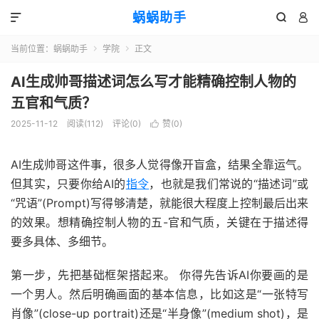
蜗蜗助手



当前位置：
蜗蜗助手
学院
正文


AI生成帅哥描述词怎么写才能精确控制人物的
五官和气质？
2025-11-12
阅读(
112
)
评论(0)
赞(
0
)

AI生成帅哥这件事，很多人觉得像开盲盒，结果全靠运气。
但其实，只要你给AI的
指令
，也就是我们常说的“描述词”或
“咒语”(Prompt)写得够清楚，就能很大程度上控制最后出来
的效果。想精确控制人物的五-官和气质，关键在于描述得
要多具体、多细节。
第一步，先把基础框架搭起来。 你得先告诉AI你要画的是
一个男人。然后明确画面的基本信息，比如这是“一张特写
肖像”(close-up portrait)还是“半身像”(medium shot)，是