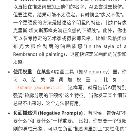
以直接在描述词里加上他们的名字，AI会尝试去模仿。
但要注意，结果可能不太稳定，有时候会“像又不像”。
一个更稳妥的方法是描述这个明星的特征，比如“有像
克里斯·埃文斯那样充满正义感的下颌线”。此外，你也
可以参考特定的艺术家或摄影师风格，比如“风格类似
布光大师伦勃朗的油画质感”(in the style of a
Rembrandt oil painting)，这能快速定义画面的光影和
质感。
使用权重
：在某些AI绘画工具（如Midjourney）里，你
可以给关键词加权重。比如，
这样写，就是告诉AI要特别
(sharp jawline:1.3)
强调“轮廓分明的下颌线”这个特征。当你发现某个细节
总是不出来时，这个方法很有用。
负面描述词 (Negative Prompts)
：有时候，告诉AI“不
要什么”和“要什么”一样重要。 比如，你想要一个很阳
刚的男性形象，可以在负面描述词里加上“女性化的”