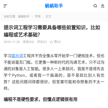
蜗蜗助手



当前位置：
蜗蜗助手
学院
正文


提示词工程学习需要具备哪些前置知识，比如
编程或艺术基础？
2025-11-26
阅读(
25
)
评论(0)
赞(
0
)

学习
提示词
工程并不完全像从零开始学一门硬核技术，但也
不能说毫无门槛。它更像一种新时代的沟通艺术，只不过沟
通的对象是人工智能。很多人一上来就问，我是不是得先去
学个Python，或者我一个画画的，是不是就比别人有优
势？这些问题问得都很好，但答案可能和你想象的不太一
样。
编程不是硬性要求，但懂点逻辑很有用