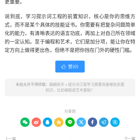
更重要。
说到底，学习提示词工程的前置知识，核心是你的思维方
式，而不是某个具体的技能证书。你需要有把复杂问题简单
化的能力，有清晰表达的语言功底，再加上对自己所在领域
的一定认知。至于编程和艺术，它们是加分项，能让你在特
定方向上做得更出色，但绝不是把你挡在门外的硬性门槛。
赞(
0
)

未经允许不得转载：
蜗蜗助手
»
提示词工程学习需要具备哪些前置
知识，比如编程或艺术基础？
分享到









上一篇
下一篇