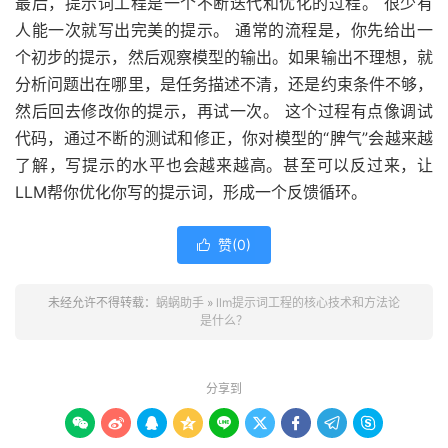
最后，提示词工程是一个不断迭代和优化的过程。 很少有
人能一次就写出完美的提示。 通常的流程是，你先给出一
个初步的提示，然后观察模型的输出。如果输出不理想，就
分析问题出在哪里，是任务描述不清，还是约束条件不够，
然后回去修改你的提示，再试一次。 这个过程有点像调试
代码，通过不断的测试和修正，你对模型的“脾气”会越来越
了解，写提示的水平也会越来越高。甚至可以反过来，让
LLM帮你优化你写的提示词，形成一个反馈循环。
赞(
0
)

未经允许不得转载：
蜗蜗助手
»
llm提示词工程的核心技术和方法论
是什么？
分享到








