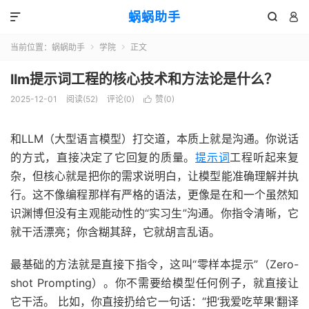
蜗蜗助手



当前位置：
蜗蜗助手
学院
正文


llm提示词工程的核心技术和方法论是什么？
2025-12-01
阅读(
52
)
评论(0)
赞(
0
)

和LLM（大型语言模型）打交道，本质上就是沟通。你说话
的方式，直接决定了它回复的质量。
提示词
工程听起来复
杂，但核心就是把你的需求说明白，让模型能准确理解并执
行。这不像编程那样有严格的语法，更像是在和一个虽然知
识渊博但没有主观能动性的“实习生”沟通。你指令清晰，它
就干活漂亮；你含糊其辞，它就胡言乱语。
最基础的方法就是直接下指令，这叫“零样本提示”（Zero-
shot Prompting）。你不需要给模型任何例子，就直接让
它干活。 比如，你直接扔给它一句话：“把‘我爱吃苹果’翻译