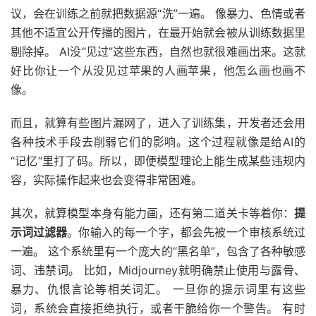
议，会在训练之前就把数据源“洗”一遍。 像暴力、色情或者
其他不适宜公开传播的图片，在最开始就会被从训练数据里
剔除掉。 AI没“见过”这些东西，自然也就很难画出来。这就
好比你让一个从没见过苹果的人画苹果，他怎么画也画不
像。
而且，就算有些图片漏网了，进入了训练集，开发者还会用
各种技术手段去削弱它们的影响。这个过程就像是给AI的
“记忆”里打了码。所以，即便模型理论上能生成某些违规内
容，实际操作起来也会变得非常困难。
其次，就算模型本身有能力画，还有第二道关卡等着你：
提
示词过滤器
。你输入的每一个字，都会先被一个审核系统过
一遍。 这个系统里有一个庞大的“黑名单”，包含了各种敏感
词、违禁词。 比如，Midjourney就明确禁止使用与露骨、
暴力、仇恨言论等相关词汇。 一旦你的提示词里有这些
词，系统会直接拒绝执行，或者干脆给你一个警告。 有时