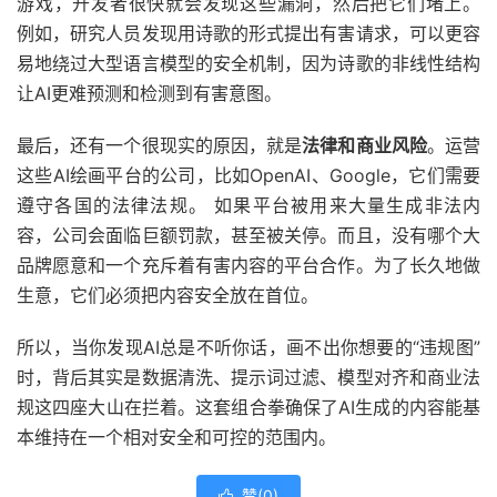
游戏，开发者很快就会发现这些漏洞，然后把它们堵上。
例如，研究人员发现用诗歌的形式提出有害请求，可以更容
易地绕过大型语言模型的安全机制，因为诗歌的非线性结构
让AI更难预测和检测到有害意图。
最后，还有一个很现实的原因，就是
法律和商业风险
。运营
这些AI绘画平台的公司，比如OpenAI、Google，它们需要
遵守各国的法律法规。 如果平台被用来大量生成非法内
容，公司会面临巨额罚款，甚至被关停。而且，没有哪个大
品牌愿意和一个充斥着有害内容的平台合作。为了长久地做
生意，它们必须把内容安全放在首位。
所以，当你发现AI总是不听你话，画不出你想要的“违规图”
时，背后其实是数据清洗、提示词过滤、模型对齐和商业法
规这四座大山在拦着。这套组合拳确保了AI生成的内容能基
本维持在一个相对安全和可控的范围内。
赞(
0
)
