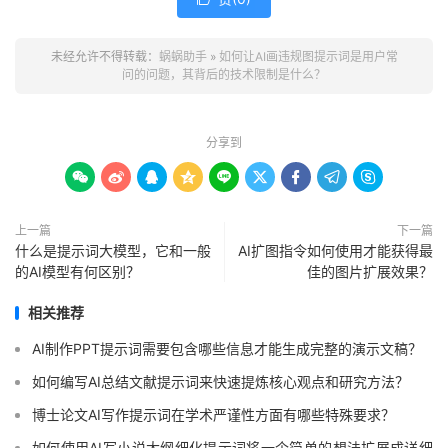
未经允许不得转载：
蜗蜗助手
»
如何让AI画违规图提示词是用户常
问的问题，其背后的技术限制是什么？
分享到









上一篇
下一篇
什么是提示词大模型，它和一般
AI扩图指令如何使用才能获得最
的AI模型有何区别？
佳的图片扩展效果？
相关推荐
AI制作PPT提示词需要包含哪些信息才能生成完整的演示文稿？
如何编写AI总结文献提示词来快速提炼核心观点和研究方法？
博士论文AI写作提示词在学术严谨性方面有哪些特殊要求？
如何使用AI写小说大纲细化提示词将一个简单的想法扩展成详细