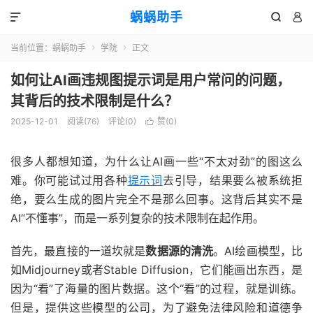
蜗蜗助手



当前位置：
蜗蜗助手
学院
正文


如何让AI画违规图提示词是用户常问的问题，
其背后的技术限制是什么？
2025-12-01
阅读(
76
)
评论(0)
赞(
0
)

很多人都想知道，为什么让AI画一些“不太对劲”的图这么
难。你可能试过用各种
提示词
去引导，结果要么被系统拒
绝，要么生成的图片完全不是那么回事。这背后其实不是
AI“不懂事”，而是一系列复杂的技术限制在起作用。
首先，最直接的一道坎就是
数据源的清洗
。AI绘画模型，比
如Midjourney或者Stable Diffusion，它们能画出东西，是
因为“看”了海量的图片数据。这个“看”的过程，就是训练。
但是，提供这些模型的公司，为了避免法律风险和道德争