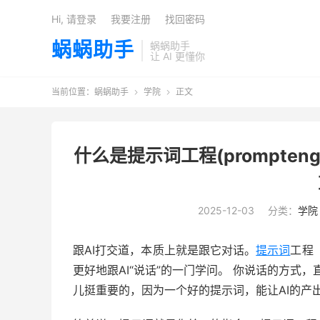
Hi, 请登录
我要注册
找回密码
蜗蜗助手
蜗蜗助手
让 AI 更懂你
当前位置：
蜗蜗助手
学院
正文


什么是提示词工程(prompteng
2025-12-03
分类：
学院
跟AI打交道，本质上就是跟它对话。
提示词
工程（
更好地跟AI“说话”的一门学问。 你说话的方式，
儿挺重要的，因为一个好的提示词，能让AI的产