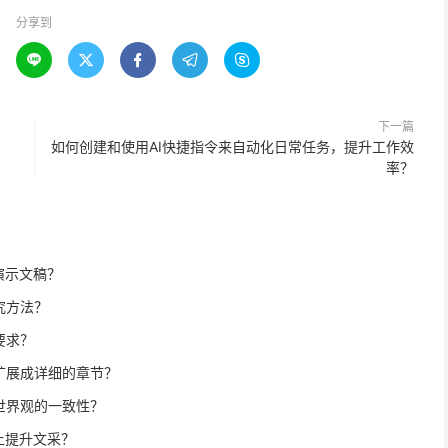
分享到





下一篇
如何创建和使用AI快捷指令来自动化日常任务，提升工作效
率？
演示文稿？
究方法？
要求？
扩展成详细的章节？
世界观的一致性？
上提升文采？