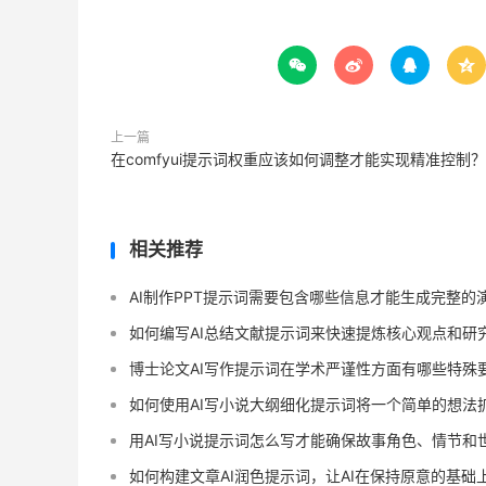




上一篇
在comfyui提示词权重应该如何调整才能实现精准控制？
相关推荐
AI制作PPT提示词需要包含哪些信息才能生成完整的
如何编写AI总结文献提示词来快速提炼核心观点和研
博士论文AI写作提示词在学术严谨性方面有哪些特殊
如何使用AI写小说大纲细化提示词将一个简单的想法
用AI写小说提示词怎么写才能确保故事角色、情节和
如何构建文章AI润色提示词，让AI在保持原意的基础