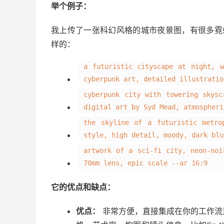
举个例子：
我上传了一张科幻风格的城市夜景图，有很多霓
样的：
a futuristic cityscape at night, 
cyberpunk art, detailed illustratio
cyberpunk city with towering skysc
digital art by Syd Mead, atmospheri
the skyline of a futuristic metro
style, high detail, moody, dark blu
artwork of a sci-fi city, neon-noi
70mm lens, epic scale --ar 16:9
它的优点和缺点：
优点：
非常方便，直接集成在你的工作流