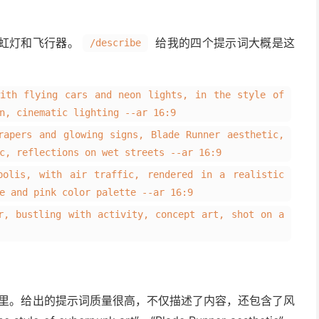
虹灯和飞行器。
给我的四个提示词大概是这
/describe
with flying cars and neon lights, in the style of
n, cinematic lighting --ar 16:9
rapers and glowing signs, Blade Runner aesthetic,
c, reflections on wet streets --ar 16:9
polis, with air traffic, rendered in a realistic
e and pink color palette --ar 16:9
r, bustling with activity, concept art, shot on a
里。给出的提示词质量很高，不仅描述了内容，还包含了风