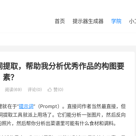
首页
提示器生成器
学院
小
词提取，帮助我分析优秀作品的构图要
素？
阅读(
69
)
评论(0)
赞(
0
)

键就在于“
提示词
”（Prompt）。直接问作者当然最直接，但
词提取工具就派上用场了。它们能分析一张图片，然后反向
的照片，然后帮你分析出菜谱里可能有什么食材和调料。