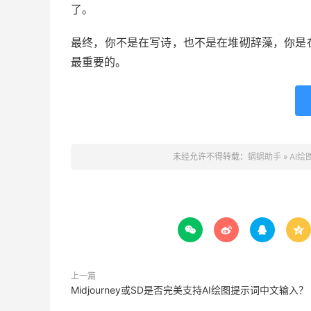
了。
最终，你不是在写诗，也不是在堆砌辞藻，你是
最重要的。
未经允许不得转载：
蜗蜗助手
»
AI




上一篇
Midjourney或SD是否完美支持AI绘图提示词中文输入？