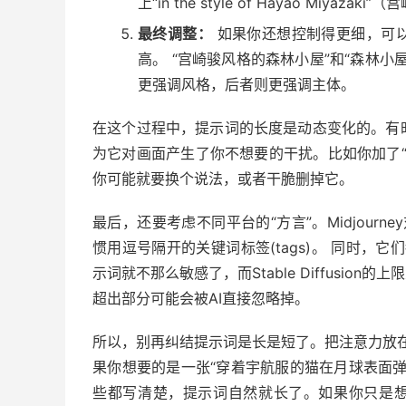
上“in the style of Hayao Miyazak
最终调整：
如果你还想控制得更细，可以
高。 “宫崎骏风格的森林小屋”和“森林
更强调风格，后者则更强调主体。
在这个过程中，提示词的长度是动态变化的。有
为它对画面产生了你不想要的干扰。比如你加了“有窗户
你可能就要换个说法，或者干脆删掉它。
最后，还要考虑不同平台的“方言”。Midjourney
惯用逗号隔开的关键词标签(tags)。 同时，它们
示词就不那么敏感了，而Stable Diffusion的
超出部分可能会被AI直接忽略掉。
所以，别再纠结提示词是长是短了。把注意力放在“
果你想要的是一张“穿着宇航服的猫在月球表面
些都写清楚，提示词自然就长了。如果你只是想