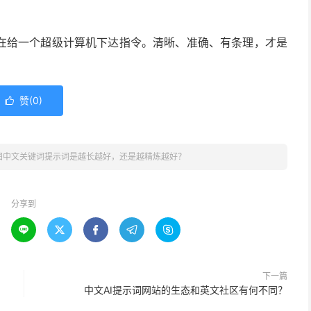
在给一个超级计算机下达指令。清晰、准确、有条理，才是
赞(
0
)

绘图中文关键词提示词是越长越好，还是越精炼越好？
分享到





下一篇
中文AI提示词网站的生态和英文社区有何不同？