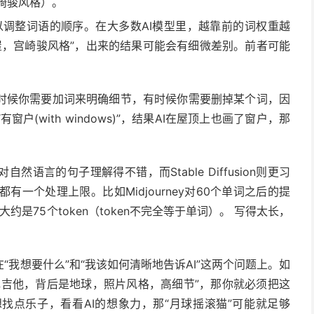
i”（宫崎骏风格）。
调整词语的顺序。在大多数AI模型里，越靠前的词权重越
小屋，宫崎骏风格”，出来的结果可能会有细微差别。前者可能
时候你需要加词来明确细节，有时候你需要删掉某个词，因
(with windows)”，结果AI在屋顶上也画了窗户，那
对自然语言的句子理解得不错，而Stable Diffusion则更习
都有一个处理上限。比如Midjourney对60个单词之后的提
上限大约是75个token（token不完全等于单词）。 写得太长，
我想要什么”和“我该如何清晰地告诉AI”这两个问题上。如
弹吉他，背后是地球，照片风格，高细节”，那你就必须把这
找点乐子，看看AI的想象力，那“月球摇滚猫”可能就足够