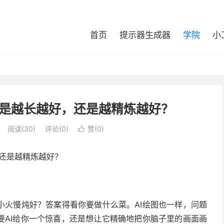
首页
提示器生成器
学院
小
词是越长越好，还是越精炼越好？
阅读(
30
)
评论(0)
赞(
0
)

，还是越精炼越好？
小火慢炖好？答案得看你要做什么菜。AI绘图也一样，问题
要AI给你一个惊喜，还是想让它精确地把你脑子里的画面画