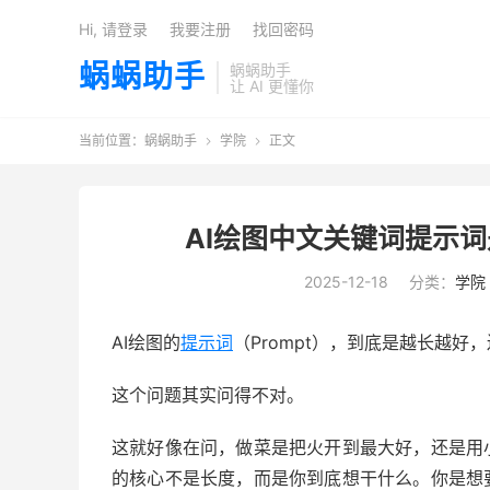
Hi, 请登录
我要注册
找回密码
蜗蜗助手
蜗蜗助手
让 AI 更懂你
当前位置：
蜗蜗助手
学院
正文


AI绘图中文关键词提示
2025-12-18
分类：
学院
AI绘图的
提示词
（Prompt），到底是越长越好
这个问题其实问得不对。
这就好像在问，做菜是把火开到最大好，还是用
的核心不是长度，而是你到底想干什么。你是想