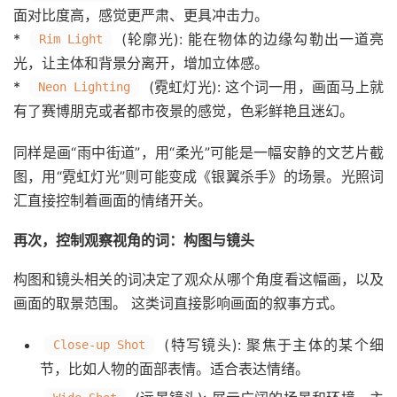
面对比度高，感觉更严肃、更具冲击力。
*
(轮廓光): 能在物体的边缘勾勒出一道亮
Rim Light
光，让主体和背景分离开，增加立体感。
*
(霓虹灯光): 这个词一用，画面马上就
Neon Lighting
有了赛博朋克或者都市夜景的感觉，色彩鲜艳且迷幻。
同样是画“雨中街道”，用“柔光”可能是一幅安静的文艺片截
图，用“霓虹灯光”则可能变成《银翼杀手》的场景。光照词
汇直接控制着画面的情绪开关。
再次，控制观察视角的词：构图与镜头
构图和镜头相关的词决定了观众从哪个角度看这幅画，以及
画面的取景范围。 这类词直接影响画面的叙事方式。
(特写镜头): 聚焦于主体的某个细
Close-up Shot
节，比如人物的面部表情。适合表达情绪。