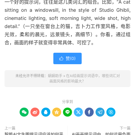
一个好的提示词，往往是这几类词汇的组合。比如，“A cat
sitting on a windowsill, in the style of Studio Ghibli,
cinematic lighting, soft morning light, wide shot, high
detail.”（一只坐在窗台上的猫，吉卜力工作室风格，电影
光效，柔和的晨光，远景镜头，高细节）。你看，通过组
合，画面的样子就变得非常具体、可控了。
赞(
0
)

未经允许不得转载：
蜗蜗助手
»
在AI绘画提示词语中，哪些词汇对
画面风格的影响最大？
分享到









上一篇
下一篇
智能AI文生图提示词应该如何平
AI画画提示词中，如何运用负面