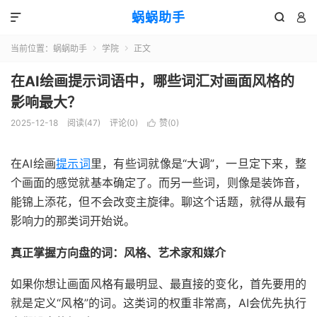
蜗蜗助手



当前位置：
蜗蜗助手
学院
正文


在AI绘画提示词语中，哪些词汇对画面风格的
影响最大？
2025-12-18
阅读(
47
)
评论(0)
赞(
0
)

在AI绘画
提示词
里，有些词就像是“大调”，一旦定下来，整
个画面的感觉就基本确定了。而另一些词，则像是装饰音，
能锦上添花，但不会改变主旋律。聊这个话题，就得从最有
影响力的那类词开始说。
真正掌握方向盘的词：风格、艺术家和媒介
如果你想让画面风格有最明显、最直接的变化，首先要用的
就是定义“风格”的词。这类词的权重非常高，AI会优先执行