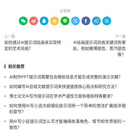
分享到









上一篇
下一篇
如何通过AI提示词绘画来实现特
AI绘画提示词风格关键词有哪
定的艺术风格？
些，例如赛博朋克、蒸汽朋克
等？
相关推荐
AI制作PPT提示词需要包含哪些信息才能生成完整的演示文稿？
如何编写AI总结文献提示词来快速提炼核心观点和研究方法？
博士论文AI写作提示词在学术严谨性方面有哪些特殊要求？
如何使用AI写小说大纲细化提示词将一个简单的想法扩展成详细
的章节？
用AI写小说提示词怎么写才能确保故事角色、情节和世界观的一
致性？