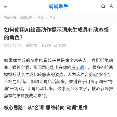
蜗蜗助手



当前位置：
蜗蜗助手
学院
正文


如何使用AI绘画动作提示词来生成具有动态感
的角色？
2025-12-18
阅读(
73
)
评论(0)
赞(
0
)

如果你生成的AI角色看起来总是像个木头人，直挺挺地站
着，眼神空洞，那问题可能出在你的
提示词
上。很多AI绘画
模型默认会生成比较静态的姿势，因为这种姿势最“安全”，
不容易出错。 但想让角色活起来，关键在于用提示词去“导
演”一场戏，让角色动起来。这事没那么玄乎，核心就是把
静态的描述换成动态的。
核心思路：从“名词”思维转向“动词”思维