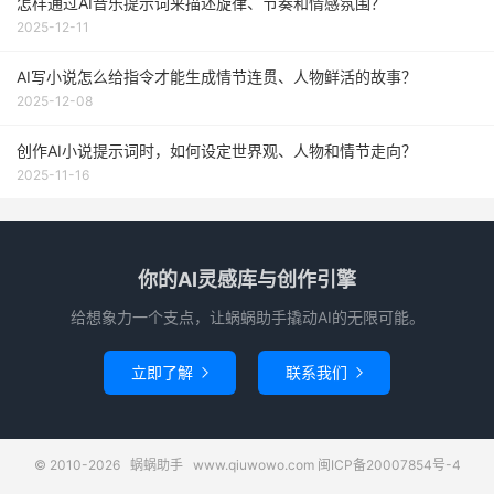
怎样通过AI音乐提示词来描述旋律、节奏和情感氛围？
2025-12-11
AI写小说怎么给指令才能生成情节连贯、人物鲜活的故事？
2025-12-08
创作AI小说提示词时，如何设定世界观、人物和情节走向？
2025-11-16
你的AI灵感库与创作引擎
给想象力一个支点，让蜗蜗助手撬动AI的无限可能。
立即了解
联系我们


© 2010-2026
蜗蜗助手
www.qiuwowo.com
闽ICP备20007854号-4