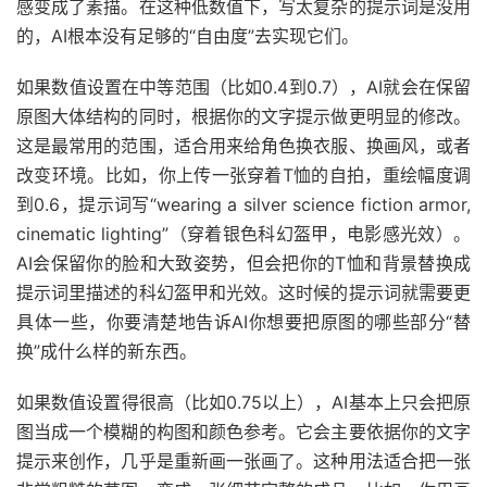
感变成了素描。在这种低数值下，写太复杂的提示词是没用
的，AI根本没有足够的“自由度”去实现它们。
如果数值设置在中等范围（比如0.4到0.7），AI就会在保留
原图大体结构的同时，根据你的文字提示做更明显的修改。
这是最常用的范围，适合用来给角色换衣服、换画风，或者
改变环境。比如，你上传一张穿着T恤的自拍，重绘幅度调
到0.6，提示词写“wearing a silver science fiction armor,
cinematic lighting”（穿着银色科幻盔甲，电影感光效）。
AI会保留你的脸和大致姿势，但会把你的T恤和背景替换成
提示词里描述的科幻盔甲和光效。这时候的提示词就需要更
具体一些，你要清楚地告诉AI你想要把原图的哪些部分“替
换”成什么样的新东西。
如果数值设置得很高（比如0.75以上），AI基本上只会把原
图当成一个模糊的构图和颜色参考。它会主要依据你的文字
提示来创作，几乎是重新画一张画了。这种用法适合把一张