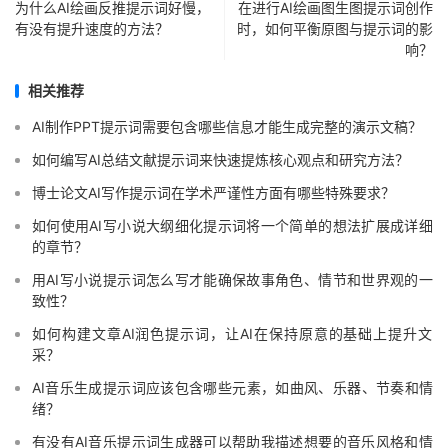
为什么AI绘画反推提示词好慢，
在进行AI绘画图生图提示词创作
有没有提升速度的方法？
时，如何平衡原图与提示词的影
响？
相关推荐
AI制作PPT提示词需要包含哪些信息才能生成完整的演示文稿？
如何编写AI总结文献提示词来快速提炼核心观点和研究方法？
博士论文AI写作提示词在学术严谨性方面有哪些特殊要求？
如何使用AI写小说大纲细化提示词将一个简单的想法扩展成详细
的章节？
用AI写小说提示词怎么写才能确保故事角色、情节和世界观的一
致性？
如何构建文章AI润色提示词，让AI在保持原意的基础上提升文
采？
AI音乐生成提示词应该包含哪些元素，如曲风、乐器、节奏和情
绪？
有没有AI音乐提示词生成器可以帮助我描述想要的音乐风格和情