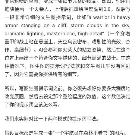
非常粗糙的草图，变成一张细节完整的成品。比如，你用画
笔随便画一个火柴人，上传后把重绘幅度调到0.8，然后写
一段非常详细的文生图提示词，比如“a warrior in heavy
armor standing on a cliff, storm clouds in the sky,
dramatic lighting, masterpiece, high detail”（一个穿着
重甲的战士站在悬崖上，天空乌云密布，戏剧性的光效，杰
作，高细节）。AI会参考你火柴人的站立姿势，然后在这个
位置上画出一个符合你文字描述的、细节满满的战士。在这
种情况下，图生图的提示词写法就和文生图几乎没有区别
了，因为它需要你提供所有的细节。
所以，写图生图提示词之前，你必须先想好你要多大程度地
改变原图，然后去设定那个重绘幅度的数值。这个数值决定
了你的提示词应该怎么写。
我们来实际对比一下两种模式的提示词写法。
假设目标都是生成一张“一个宇航员在森林里看书”的图片。