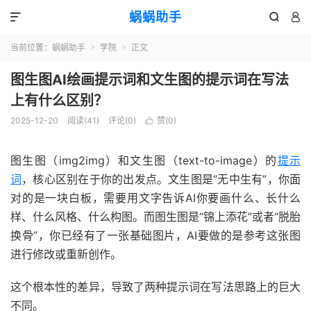
蜗蜗助手



当前位置：
蜗蜗助手
学院
正文


图生图AI绘画提示词和文生图的提示词在写法
上有什么区别？
2025-12-20
阅读(
41
)
评论(0)
赞(
0
)

图生图（img2img）和文生图（text-to-image）的
提示
词
，核心区别在于你的出发点。文生图是“无中生有”，你面
对的是一块白板，需要用文字告诉AI你要画什么、长什么
样、什么风格、什么构图。而图生图是“锦上添花”或者“脱胎
换骨”，你已经有了一张基础图片，AI要做的是参考这张图
进行修改或重新创作。
这个根本性的差异，导致了两种提示词在写法思路上的巨大
不同。