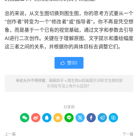
总的来说，从文生图切换到图生图，你的思考方式要从一个
“创作者”转变为一个“修改者”或“指导者”。你不再是凭空想
象，而是基于一个已有的视觉基础，通过文字和参数去引导
AI进行二次创作。关键在于理解原图、文字提示和重绘幅度
这三者之间的关系，并根据你的具体目标去调整它们。
赞(
0
)

未经允许不得转载：
蜗蜗助手
»
图生图AI绘画提示词和文生图的提
示词在写法上有什么区别？
分享到









上一篇
下一篇