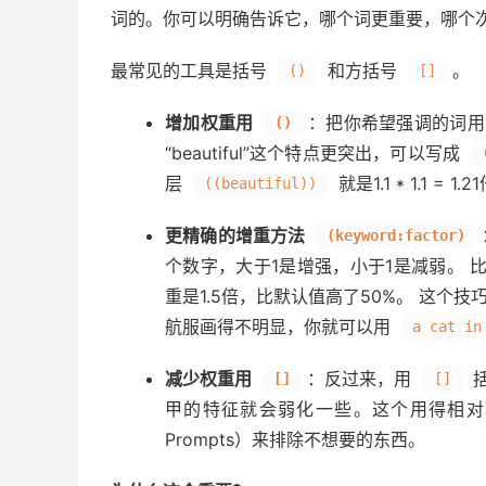
词的。你可以明确告诉它，哪个词更重要，哪个
最常见的工具是括号
和方括号
。
()
[]
增加权重用
：把你希望强调的词
()
“beautiful”这个特点更突出，可以写成
层
就是1.1 * 1.1 
((beautiful))
更精确的增重方法
(keyword:factor)
个数字，大于1是增强，小于1是减弱。 
重是1.5倍，比默认值高了50%。 这个
航服画得不明显，你就可以用
a cat in
减少权重用
：反过来，用
括
[]
[]
甲的特征就会弱化一些。这个用得相对较
Prompts）来排除不想要的东西。