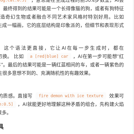
，意思是在生成过程的前50%步数里，AI会
dog:cat:0.5]
”。 最终得到的结果可能是一个长得像猫的狗，或者有狗特征
在创造奇幻生物或者融合不同艺术家风格时特别好用。比如
生成一幅画，它的底层结构是印象派的，但细节和表现形式
：这个语法更直接，它让AI在每一步生成时，都在
切换。 比如
，AI在第一步可能想“红
a [red|blue] car
红车”。最后的结果可能是一辆红蓝相间的车，或者一辆紫色的
生很多意想不到的、充满随机性的有趣效果。
霜的质感。直接写
效果可
fire demon with ice texture
，AI就能更好地理解这种矛盾的组合，先构建火焰
n:0.5]
很多。
具