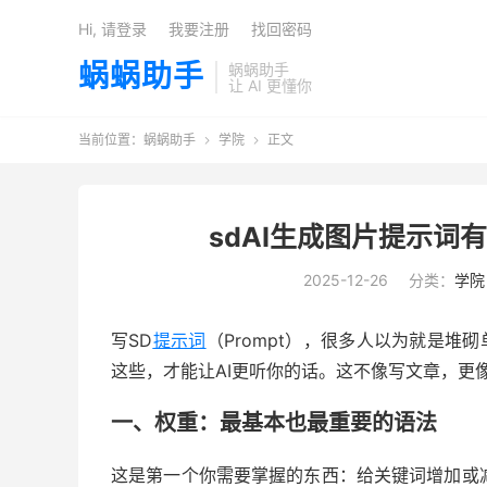
Hi, 请登录
我要注册
找回密码
蜗蜗助手
蜗蜗助手
让 AI 更懂你
当前位置：
蜗蜗助手
学院
正文


sdAI生成图片提示词
2025-12-26
分类：
学院
写SD
提示词
（Prompt），很多人以为就是堆
这些，才能让AI更听你的话。这不像写文章，更
一、权重：最基本也最重要的语法
这是第一个你需要掌握的东西：给关键词增加或减