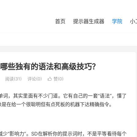
首页
提示器生成器
学院
小
有哪些独有的语法和高级技巧？
阅读(
31
)
评论(0)
赞(
0
)

砌单词，其实里面有不少门道。它有自己的一套“语法”，懂了
像是在给一个很聪明但有点死板的机器下达精确指令。
少“影响力”。SD在解析你的提示词时，不是平等看待每个