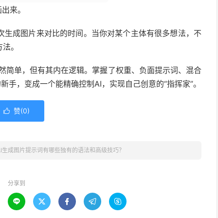
画出来。
次生成图片来对比的时间。当你对某个主体有很多想法，不
方法。
虽然简单，但有其内在逻辑。掌握了权重、负面提示词、混合
新手，变成一个能精确控制AI，实现自己创意的“指挥家”。
赞(
0
)

dAI生成图片提示词有哪些独有的语法和高级技巧？
分享到




