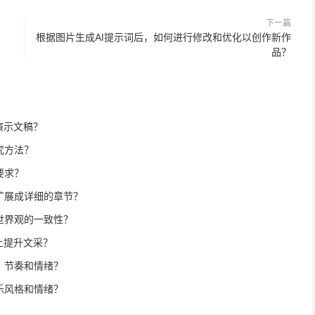
下一篇
根据图片生成AI提示词后，如何进行修改和优化以创作新作
品？
演示文稿？
究方法？
要求？
扩展成详细的章节？
世界观的一致性？
上提升文采？
、节奏和情绪？
乐风格和情绪？