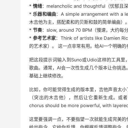
*
情绪
：melancholic and thoughtful（忧郁
*
乐器和编曲
：A simple arrangement with a le
木吉他为主，搭配柔和的贝斯和鼓的简单编曲）
*
节奏
：slow, around 70 BPM（慢速，大约
*
参考艺术家
：Think of artists like Damien
的艺术家）。 这一点非常有用。给AI一个明确
把这段提示词输入到Suno或Udio这样的工具
歌曲。通常，AI会一次性生成几个版本让你挑
基础上继续修改。
比如，你可能觉得生成的版本里，吉他声音太小了，你就可以
（突出的木吉他），然后让它重新生成。或者
chorus should be more powerful, wit
这里要强调一点，不要指望一次就能生成完美的
给出指令，它给你反馈，你根据反馈调整指令，