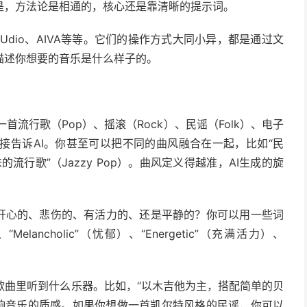
是，方法论是相通的，核心还是靠清晰的提示词。
Udio、AIVA等等。它们的操作方式大同小异，都是通过文
描述你想要的音乐是什么样子的。
首流行歌（Pop）、摇滚（Rock）、民谣（Folk）、电子
？直接告诉AI。你甚至可以把不同的曲风融合在一起，比如“民
士味的流行歌”（Jazzy Pop）。曲风定义得越准，AI生成的旋
开心的、悲伤的、有活力的、还是平静的？你可以用一些词
Melancholic”（忧郁）、“Energetic”（充满活力）、
在歌曲里听到什么乐器。比如，“以木吉他为主，搭配简单的贝
影响音乐的质感。如果你想做一首凯尔特风格的民谣，你可以