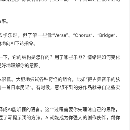
效率。
但了解一些像“Verse”、“Chorus”、“Bridge”、
确地向AI下达指令。
一下，它的结构是怎样的？用了哪些乐器？情绪是如何变化
更好地理解你的意图。
本很低。大胆地尝试各种奇怪的组合，比如“把古典音乐的弦
奏一首日本民谣”。有时候，意想不到的好作品就来自这些实
译成AI能听懂的语言。这个过程需要你先理清自己的思路，
握了写提示词的方法，AI就能成为你强大的创作伙伴，帮你