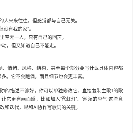
边的人来来往往，但感觉都与自己无关。
但没有我的家”。
间里空无一人，只有自己的回声。
冲动，但又知道自己不能走。
主题、情绪、风格、结构，甚至每个部分要写什么具体内容都
很多。它不会跑偏，而且细节也会更丰富。
歌1的描述不够好，你可以单独修改它。直接复制主歌1的歌
让它更有画面感，比如加入‘霓虹灯’、‘潮湿的空气’这些意
修改和迭代，是和AI协作写歌词的关键。