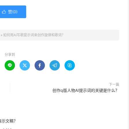
赞(
0
)

»
如何用AI写歌提示词来创作旋律和歌词？
分享到





下一篇
创作q版人物AI提示词的关键是什么？
演示文稿？