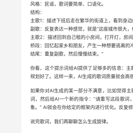
风格：民谣，歌词要简单、口语化。
结构：
主歌1：描述下班后走在繁华的街道上，看到身
副歌：反复表达一种感觉，就是“这座城市很大，
主歌2：描述回到自己租的小房间，打开灯，房
桥段：回忆起家乡和朋友，产生一种想要逃离的
结尾：重复副歌，然后慢慢结束。”
你看，这个提示词给AI提供了足够多的信息：
规划好了。这样一来，AI生成的歌词质量就会高
如果你对AI生成的某一部分不满意，比如觉得主
词，然后给AI一个新的指令：“请重写这段歌词，
象。” AI就会在你给定的框架内进行优化。反复
说完歌词，我们再聊聊怎么生成旋律。