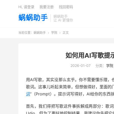
Hi, 请登录
我要注册
找回密码
蜗蜗助手
蜗蜗助手
让 AI 更懂你
当前位置：
蜗蜗助手
学院
正文


如何用AI写歌提
2026-01-07
分类：
学院
用AI写歌，其实没那么玄乎。你不需要懂乐理，
歌词。这事儿听起来简单，但想做得好，里面的门
词
”（Prompt）。提示词写得好，AI给你的东
首先，我们得把写歌这件事拆解成两部分：歌词和
Udio，但为了更好地控制结果，我建议你先把