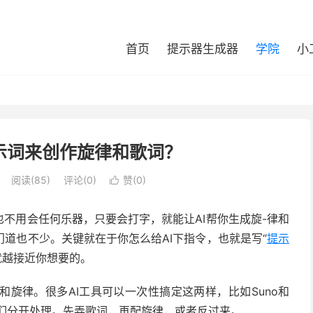
首页
提示器生成器
学院
小
示词来创作旋律和歌词？
阅读(
85
)
评论(0)
赞(
0
)

也不用会任何乐器，只要会打字，就能让AI帮你生成旋-律和
道也不少。关键就在于你怎么给AI下指令，也就是写“
提示
西就越接近你想要的。
旋律。很多AI工具可以一次性搞定这两样，比如Suno和
它们分开处理。先弄歌词，再配旋律，或者反过来。