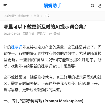
蜗蜗助手



当前位置：
蜗蜗助手
学院
正文


哪里可以下载更新及时的AI提示词合集？
2026-01-08
阅读(
46
)
评论(0)
赞(
0
)

好的
提示词
能直接决定AI产出的质量，这已经是共识了。问
题在于，有效的提示词往往有很强的时效性，尤其是随着模
型更新，一些旧的“神级”提示词可能就没那么好用了。所
以，找到能持续更新的提示词合集非常重要。
这不像找菜谱，随便搜搜就有。真正好用的提示词网站和社
区，需要花时间去挖。下面这些是我长期使用和观察下来，
觉得靠谱、更新也比较勤快的渠道。
一、 专门的提示词网站 (Prompt Marketplace)