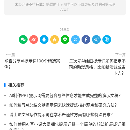
未经允许不得转载：
蜗蜗助手
»
哪里可以下载更新及时的AI提示词
合集？
分享到









上一篇
下一篇
能否分享AI提示词100个精选案
二次元AI绘画提示词如何指定不
例？
同的动漫风格，比如新海诚或吉
卜力？
相关推荐
AI制作PPT提示词需要包含哪些信息才能生成完整的演示文稿？
如何编写AI总结文献提示词来快速提炼核心观点和研究方法？
博士论文AI写作提示词在学术严谨性方面有哪些特殊要求？
如何使用AI写小说大纲细化提示词将一个简单的想法扩展成详细