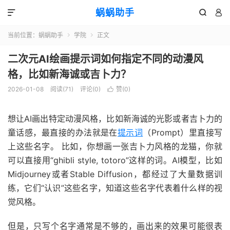
蜗蜗助手



当前位置：
蜗蜗助手
学院
正文


二次元AI绘画提示词如何指定不同的动漫风
格，比如新海诚或吉卜力？
2026-01-08
阅读(
71
)
评论(0)
赞(
0
)

想让AI画出特定动漫风格，比如新海诚的光影或者吉卜力的
童话感，最直接的办法就是在
提示词
（Prompt）里直接写
上这些名字。 比如，你想画一张吉卜力风格的龙猫，你就
可以直接用“ghibli style, totoro”这样的词。AI模型，比如
Midjourney或者Stable Diffusion，都经过了大量数据训
练，它们“认识”这些名字，知道这些名字代表着什么样的视
觉风格。
但是，只写个名字通常是不够的，画出来的效果可能很表