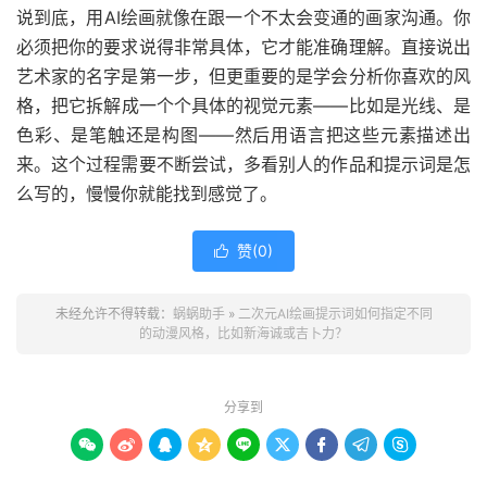
说到底，用AI绘画就像在跟一个不太会变通的画家沟通。你
必须把你的要求说得非常具体，它才能准确理解。直接说出
艺术家的名字是第一步，但更重要的是学会分析你喜欢的风
格，把它拆解成一个个具体的视觉元素——比如是光线、是
色彩、是笔触还是构图——然后用语言把这些元素描述出
来。这个过程需要不断尝试，多看别人的作品和提示词是怎
么写的，慢慢你就能找到感觉了。
赞(
0
)

未经允许不得转载：
蜗蜗助手
»
二次元AI绘画提示词如何指定不同
的动漫风格，比如新海诚或吉卜力？
分享到








