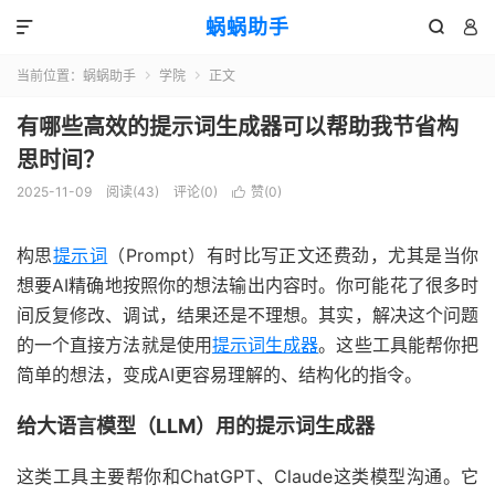
蜗蜗助手



当前位置：
蜗蜗助手
学院
正文


有哪些高效的提示词生成器可以帮助我节省构
思时间？
2025-11-09
阅读(
43
)
评论(0)
赞(
0
)

构思
提示词
（Prompt）有时比写正文还费劲，尤其是当你
想要AI精确地按照你的想法输出内容时。你可能花了很多时
间反复修改、调试，结果还是不理想。其实，解决这个问题
的一个直接方法就是使用
提示词生成器
。这些工具能帮你把
简单的想法，变成AI更容易理解的、结构化的指令。
给大语言模型（LLM）用的提示词生成器
这类工具主要帮你和ChatGPT、Claude这类模型沟通。它