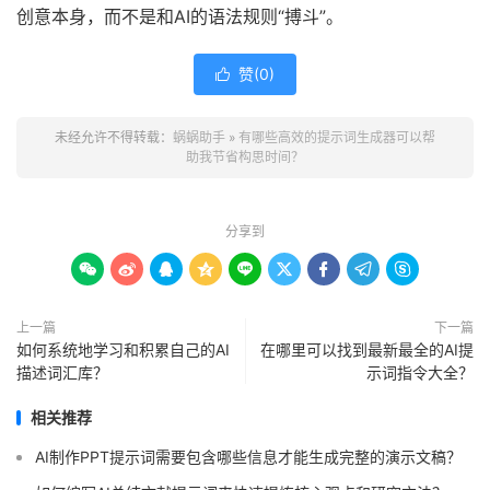
创意本身，而不是和AI的语法规则“搏斗”。
赞(
0
)

未经允许不得转载：
蜗蜗助手
»
有哪些高效的提示词生成器可以帮
助我节省构思时间？
分享到









上一篇
下一篇
如何系统地学习和积累自己的AI
在哪里可以找到最新最全的AI提
描述词汇库？
示词指令大全？
相关推荐
AI制作PPT提示词需要包含哪些信息才能生成完整的演示文稿？