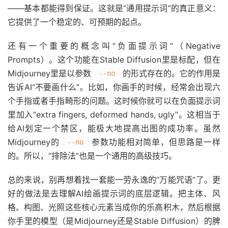
——基本都能得到保证。这就是“通用提示词”的真正意义：
它提供了一个稳定的、可预期的起点。
还有一个重要的概念叫“负面提示词”（Negative
Prompts）。这个功能在Stable Diffusion里是标配，但在
Midjourney里是以参数
的形式存在的。它的作用是
--no
告诉AI“不要画什么”。比如，你画手的时候，经常会出现六
个手指或者手指畸形的问题。这时候你就可以在负面提示词
里加入“extra fingers, deformed hands, ugly”。这相当于
给AI划定一个禁区，能极大地提高出图的成功率。虽然
Midjourney的
参数功能相对简单，但思路是一样
--no
的。所以，“排除法”也是一个通用的高级技巧。
总的来说，别再想着找一套能一劳永逸的“万能咒语”了。更
好的做法是去理解AI绘画提示词的底层逻辑。把主体、风
格、构图、光照这些核心元素当成你的乐高积木，然后根据
你手里的模型（是Midjourney还是Stable Diffusion）的脾