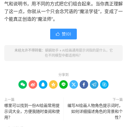
气和说明书，用不同的方式把它们组合起来。当你真正理解
了这一点，你就从一个只会念咒语的“魔法学徒”，变成了一
个能真正创造的“魔法师”。
赞(
0
)

未经允许不得转载：
蜗蜗助手
»
AI绘画通用提示词指的是什么，它
在不同模型中都适用吗？
分享到









上一篇
下一篇
哪里可以找到一份AI绘画常用提
编写AI绘画人物角色提示词时，
示词大全，方便我随时查阅和使
如何详细描述角色的背景和个
用？
性？