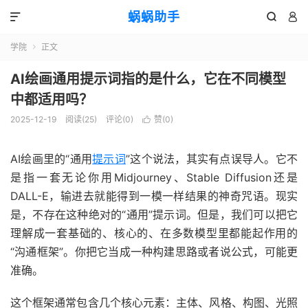
蜗蜗助手



学院
正文

AI绘画通用提示词指的是什么，它在不同模型
中都适用吗？
2025-12-19
阅读(
25
)
评论(0)
赞(
0
)

AI绘画里的“通用
提示词
”这个说法，其实有点误导人。它不
是指一套无论你用Midjourney、Stable Diffusion还是
DALL-E，输进去就能得到一模一样结果的神奇咒语。现实
是，不存在这种绝对的“通用”提示词。但是，我们可以把它
理解成一套基础的、核心的、在多数模型里都能起作用的
“沟通框架”。你把它当成一种构建思路或者说公式，可能更
准确。
这个框架通常包含几个核心元素：主体、风格、构图、光照