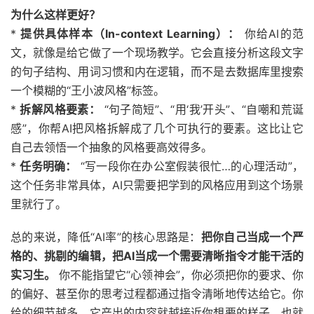
为什么这样更好？
*
提供具体样本（In-context Learning）：
你给AI的范
文，就像是给它做了一个现场教学。它会直接分析这段文字
的句子结构、用词习惯和内在逻辑，而不是去数据库里搜索
一个模糊的“王小波风格”标签。
*
拆解风格要素：
“句子简短”、“用‘我’开头”、“自嘲和荒诞
感”，你帮AI把风格拆解成了几个可执行的要素。这比让它
自己去领悟一个抽象的风格要高效得多。
*
任务明确：
“写一段你在办公室假装很忙…的心理活动”，
这个任务非常具体，AI只需要把学到的风格应用到这个场景
里就行了。
总的来说，降低“AI率”的核心思路是：
把你自己当成一个严
格的、挑剔的编辑，把AI当成一个需要清晰指令才能干活的
实习生。
你不能指望它“心领神会”，你必须把你的要求、你
的偏好、甚至你的思考过程都通过指令清晰地传达给它。你
给的细节越多，它产出的内容就越接近你想要的样子，也就