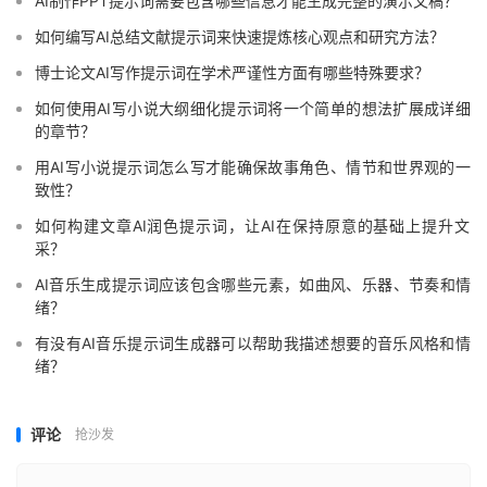
AI制作PPT提示词需要包含哪些信息才能生成完整的演示文稿？
如何编写AI总结文献提示词来快速提炼核心观点和研究方法？
博士论文AI写作提示词在学术严谨性方面有哪些特殊要求？
如何使用AI写小说大纲细化提示词将一个简单的想法扩展成详细
的章节？
用AI写小说提示词怎么写才能确保故事角色、情节和世界观的一
致性？
如何构建文章AI润色提示词，让AI在保持原意的基础上提升文
采？
AI音乐生成提示词应该包含哪些元素，如曲风、乐器、节奏和情
绪？
有没有AI音乐提示词生成器可以帮助我描述想要的音乐风格和情
绪？
评论
抢沙发