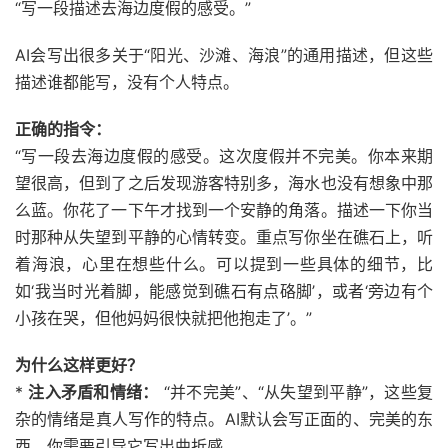
“写一段描述去海边度假的感受。”
AI会写出很多关于“阳光、沙滩、海浪”的通用描述，但这些
描述谁都能写，没有个人特点。
正确的指令：
“写一段去海边度假的感受。这次度假并不完美。你本来期
望很高，但到了之后发现游客特别多，海水也没有想象中那
么蓝。你花了一下午才找到一个安静的角落。描述一下你当
时那种从失望到平静的心情转变。重点写你坐在礁石上，听
着海浪，心里在想些什么。可以提到一些具体的细节，比
如‘我当时光着脚，能感觉到礁石有点硌脚’，或者‘旁边有个
小孩在哭，但他妈妈很快就把他抱走了’。”
为什么这样更好？
*
注入矛盾和情绪：
“并不完美”、“从失望到平静”，这些复
杂的情绪是真人写作的特点。AI默认会写正面的、完美的东
西，你需要引导它写出曲折感。