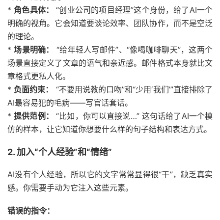
*
角色具体：
“创业公司的项目经理”这个身份，给了AI一个
明确的视角。它会知道要谈论效率、团队协作，而不是空泛
的理论。
*
场景明确：
“给年轻人写邮件”、“像喝咖啡聊天”，这两个
场景直接定义了文章的语气和亲近感。邮件格式本身就比文
章格式更私人化。
*
负面约束：
“不要用说教的口吻”和“少用‘我们’”直接排除了
AI最容易犯的毛病——写官话套话。
*
提供范例：
“比如，你可以直接说…” 这句话给了AI一个模
仿的样本，让它知道你想要什么样的句子结构和表达方式。
2. 加入“个人经验”和“情绪”
AI没有个人经验，所以它的文字常常显得很“干”，缺乏真实
感。你需要手动为它注入这些元素。
错误的指令：