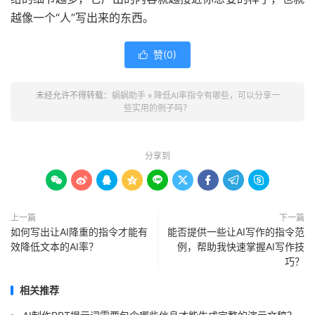
越像一个“人”写出来的东西。
赞(
0
)

未经允许不得转载：
蜗蜗助手
»
降低AI率指令有哪些，可以分享一
些实用的例子吗？
分享到









上一篇
下一篇
如何写出让AI降重的指令才能有
能否提供一些让AI写作的指令范
效降低文本的AI率？
例，帮助我快速掌握AI写作技
巧？
相关推荐