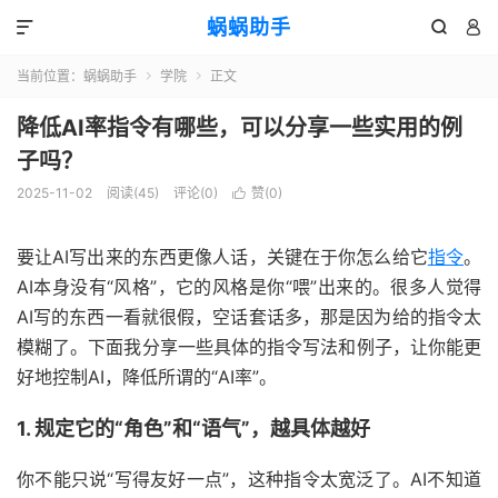
蜗蜗助手



当前位置：
蜗蜗助手
学院
正文


降低AI率指令有哪些，可以分享一些实用的例
子吗？
2025-11-02
阅读(
45
)
评论(0)
赞(
0
)

要让AI写出来的东西更像人话，关键在于你怎么给它
指令
。
AI本身没有“风格”，它的风格是你“喂”出来的。很多人觉得
AI写的东西一看就很假，空话套话多，那是因为给的指令太
模糊了。下面我分享一些具体的指令写法和例子，让你能更
好地控制AI，降低所谓的“AI率”。
1. 规定它的“角色”和“语气”，越具体越好
你不能只说“写得友好一点”，这种指令太宽泛了。AI不知道