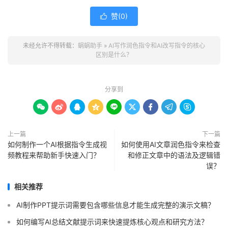
赞(
0
)

未经允许不得转载：
蜗蜗助手
»
AI写作润色指令和AI改写指令的核心
区别是什么？
分享到









上一篇
下一篇
如何制作一个AI根据指令生成视
如何使用AI文章润色指令来检查
频教程来帮助新手快速入门？
和修正文章中的语法及逻辑错
误？
相关推荐
AI制作PPT提示词需要包含哪些信息才能生成完整的演示文稿？
如何编写AI总结文献提示词来快速提炼核心观点和研究方法？