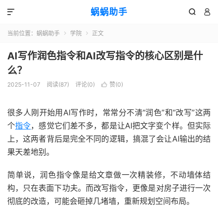
蜗蜗助手



当前位置：
蜗蜗助手
学院
正文


AI写作润色指令和AI改写指令的核心区别是什
么？
2025-11-07
阅读(
87
)
评论(0)
赞(
0
)

很多人刚开始用AI写作时，常常分不清“润色”和“改写”这两
个
指令
，感觉它们差不多，都是让AI把文字变个样。但实际
上，这两者背后是完全不同的逻辑，搞混了会让AI输出的结
果天差地别。
简单说，润色指令像是给文章做一次精装修，不动墙体结
构，只在表面下功夫。而改写指令，更像是对房子进行一次
彻底的改造，可能会砸掉几堵墙，重新规划空间布局。