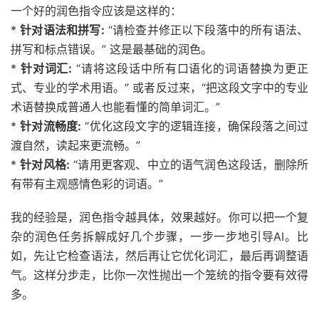
一个好的润色指令应该是这样的：
*
针对语法和拼写:
“请检查并修正以下段落中的所有语法、
拼写和标点错误。” 这是最基础的润色。
*
针对词汇:
“请将这段话中所有口语化的词语替换为更正
式、专业的学术用语。” 或者反过来，“把这段文字中的专业
术语替换成普通人也能看懂的简单词汇。”
*
针对流畅度:
“优化这段文字的逻辑连接，确保段落之间过
渡自然，读起来更流畅。”
*
针对风格:
“请用更客观、中立的语气润色这段话，删除所
有带有主观感情色彩的词语。”
我的经验是，润色指令越具体，效果越好。你可以把一个复
杂的润色任务拆解成好几个步骤，一步一步地引导AI。比
如，先让它检查语法，然后再让它优化词汇，最后再调整语
气。这样分步走，比你一次性抛出一个笼统的指令要有效得
多。