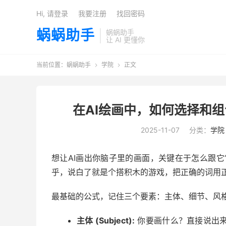
Hi, 请登录
我要注册
找回密码
蜗蜗助手
蜗蜗助手
让 AI 更懂你
当前位置：
蜗蜗助手
学院
正文


在AI绘画中，如何选择和组
2025-11-07
分类：
学院
想让AI画出你脑子里的画面，关键在于怎么跟它“
乎，说白了就是个搭积木的游戏，把正确的词用
最基础的公式，记住三个要素：主体、细节、风
主体 (Subject):
你要画什么？直接说出来