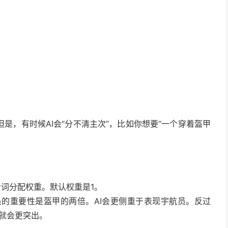
是，有时候AI会“分不清主次”，比如你想要“一个穿着盔甲
词分配权重。默认权重是1。
意思就是宇航员的重要性是盔甲的两倍。AI会更侧重于表现宇航员。反过
甲元素就会更突出。