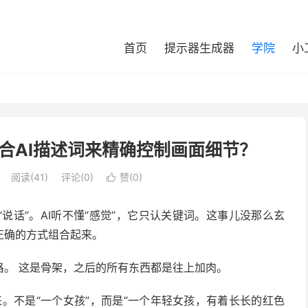
首页
提示器生成器
学院
小
合AI描述词来精确控制画面细节？
阅读(
41
)
评论(0)
赞(
0
)

说话”。AI听不懂“感觉”，它只认关键词。这事儿没那么玄
正确的方式组合起来。
格。 这是骨架，之后的所有东西都是往上加肉。
。不是“一个女孩”，而是“一个年轻女孩，有着长长的红色