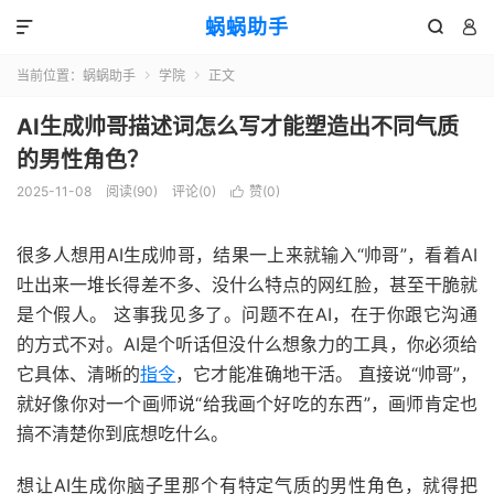
蜗蜗助手



当前位置：
蜗蜗助手
学院
正文


AI生成帅哥描述词怎么写才能塑造出不同气质
的男性角色？
2025-11-08
阅读(
90
)
评论(0)
赞(
0
)

很多人想用AI生成帅哥，结果一上来就输入“帅哥”，看着AI
吐出来一堆长得差不多、没什么特点的网红脸，甚至干脆就
是个假人。 这事我见多了。问题不在AI，在于你跟它沟通
的方式不对。AI是个听话但没什么想象力的工具，你必须给
它具体、清晰的
指令
，它才能准确地干活。 直接说“帅哥”，
就好像你对一个画师说“给我画个好吃的东西”，画师肯定也
搞不清楚你到底想吃什么。
想让AI生成你脑子里那个有特定气质的男性角色，就得把