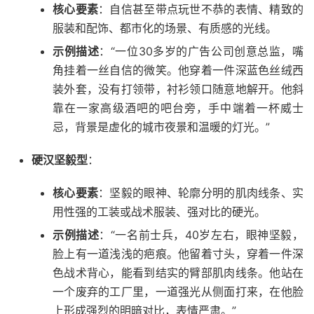
核心要素
：自信甚至带点玩世不恭的表情、精致的
服装和配饰、都市化的场景、有质感的光线。
示例描述
：“一位30多岁的广告公司创意总监，嘴
角挂着一丝自信的微笑。他穿着一件深蓝色丝绒西
装外套，没有打领带，衬衫领口随意地解开。他斜
靠在一家高级酒吧的吧台旁，手中端着一杯威士
忌，背景是虚化的城市夜景和温暖的灯光。”
硬汉坚毅型
：
核心要素
：坚毅的眼神、轮廓分明的肌肉线条、实
用性强的工装或战术服装、强对比的硬光。
示例描述
：“一名前士兵，40岁左右，眼神坚毅，
脸上有一道浅浅的疤痕。他留着寸头，穿着一件深
色战术背心，能看到结实的臂部肌肉线条。他站在
一个废弃的工厂里，一道强光从侧面打来，在他脸
上形成强烈的明暗对比，表情严肃。”