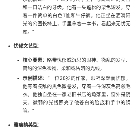
和一口洁白的牙齿。他有一头蓬松的栗色短发，穿
着一件简单的白色T恤和牛仔裤。他正坐在洒满阳
光的公园长椅上，手里拿着一本书，看起来无忧无
虑。”
忧郁文艺型
：
核心要素
：略带忧郁或沉思的眼神、微乱的发型、
简约的深色衣物、柔和或昏暗的光线。
示例描述
：“一位28岁的作家，眼神深邃而忧郁。
他有着凌乱的黑色微卷发，穿着一件深灰色高领毛
衣。他独自坐在一家老旧书店的角落里，窗外是阴
天，微弱的光线照亮了他苍白的脸庞和手中的钢
笔。”
雅痞精英型
：