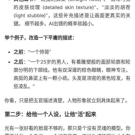
的皮肤纹理 (detailed skin texture)”、“淡淡的胡茬
(light stubble)”，这些补充描述是让画面更真实的关
键。 细节越多，AI出错的概率就越小。
举个例子，改造一下平庸的描述：
之前
：“一个帅哥”
之后
：“一个25岁的男人，有着雕塑般的面部轮廓和轮
廓分明的下颌线。他有双深邃的棕色眼睛，眼神专注，
高挺的鼻梁上有一颗小痣。头发是浓密的黑色短发，有
些凌乱。”
你看，只是把五官描述清楚，人物形象就立刻具体起来了。
第二步：给他一个人设，让他“活”起来
光有一张好看的脸是不够的，那只是个没有灵魂的模型。你