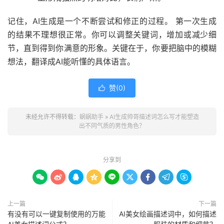
记住，AI生成是一个不断尝试和修正的过程。 第一次生成
的结果不理想很正常。你可以调整关键词，增加或减少细
节，直到得到你满意的形象。关键在于，你要把脑中的模糊
想法，翻译成AI能听懂的具体语言。
赞(
0
)

未经允许不得转载：
蜗蜗助手
»
AI生成帅哥描述词怎么写才能塑造
出不同气质的男性角色？
分享到









上一篇
下一篇
有没有可以一键复制使用的万能
AI美女绘画描述词中，如何描述