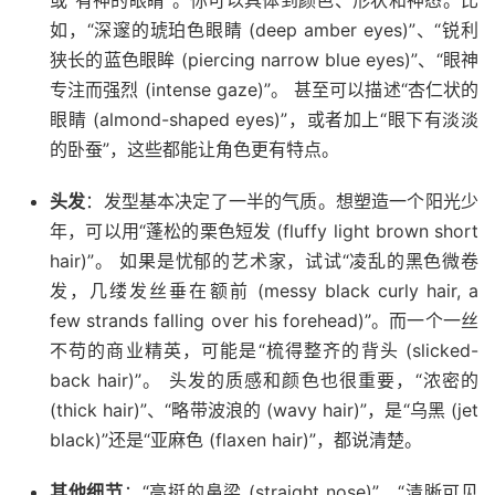
或“有神的眼睛”。你可以具体到颜色、形状和神态。比
如，“深邃的琥珀色眼睛 (deep amber eyes)”、“锐利
狭长的蓝色眼眸 (piercing narrow blue eyes)”、“眼神
专注而强烈 (intense gaze)”。 甚至可以描述“杏仁状的
眼睛 (almond-shaped eyes)”，或者加上“眼下有淡淡
的卧蚕”，这些都能让角色更有特点。
头发
：发型基本决定了一半的气质。想塑造一个阳光少
年，可以用“蓬松的栗色短发 (fluffy light brown short
hair)”。 如果是忧郁的艺术家，试试“凌乱的黑色微卷
发，几缕发丝垂在额前 (messy black curly hair, a
few strands falling over his forehead)”。而一个一丝
不苟的商业精英，可能是“梳得整齐的背头 (slicked-
back hair)”。 头发的质感和颜色也很重要，“浓密的
(thick hair)”、“略带波浪的 (wavy hair)”，是“乌黑 (jet
black)”还是“亚麻色 (flaxen hair)”，都说清楚。
其他细节
：“高挺的鼻梁 (straight nose)”、“清晰可见