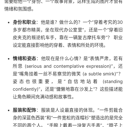
需要给他一个身份、一个故事背景，这样生成的图片才会有
情绪和氛围感。
身份和职业
：他是谁？做什么的？一个“穿着考究的30
多岁都市精英，坐在现代办公室里”，还是一个“穿着旧
皮夹克的叛逆机车手，靠在一辆复古摩托车旁”？ 职业
设定能直接影响他的穿着、表情和所处的环境。
情绪和姿态
：他现在是什么心情？是“表情严肃，若有
所思 (serious and contemplative expression)”，还
是“嘴角挂着一丝不易察觉的微笑 (a subtle smirk)”？
姿态也很重要，是“自信地站着 (standing
confidently)”，还是“慵懒地靠在沙发上”？这些描述能
让角色瞬间充满动感和故事性。
服装和配饰
：服装是人设最直接的体现。“一件剪裁合
身的深蓝色西装”和“一件宽松的连帽衫”塑造出的是完全
不同的两个人。 “手腕上戴着一块复古手表”、“脖子上