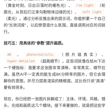
（黄金时刻，日出日落时的暖色光）、
（轮
rim light
廓光，从背后打过来勾勒物体边缘的光）、
soft light
（柔光）。通过分析反推出来的提示词，你能积累一个自己
的“光效词库”，以后想营造什么氛围，直接调用对应的词就
行。
技巧五：用具体的“参数”提升画质。
、
（照片级真实）、
8K
photorealistic
（超高细节），这些词就像在给AI下达
hyper-detailed
一个硬指标：我要求这张图非常清晰、非常真实、细节拉
满。虽然AI不一定真的能生成8K分辨率的图片，但它会理
解你的意图，并尽力提高渲染的精细度。这比你只说“高清”
要有效得多。
现在，你已经把一张图片拆解成了：主体、环境、风格、镜
头、光线和画质这几个模块。接下来要做的，就是把这些学