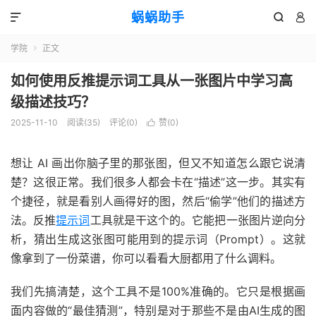
蜗蜗助手



学院
正文

如何使用反推提示词工具从一张图片中学习高
级描述技巧？
2025-11-10
阅读(
35
)
评论(0)
赞(
0
)

想让 AI 画出你脑子里的那张图，但又不知道怎么跟它说清
楚？这很正常。我们很多人都会卡在“描述”这一步。其实有
个捷径，就是看别人画得好的图，然后“偷学”他们的描述方
法。反推
提示词
工具就是干这个的。它能把一张图片逆向分
析，猜出生成这张图可能用到的提示词（Prompt）。这就
像拿到了一份菜谱，你可以看看大厨都用了什么调料。
我们先搞清楚，这个工具不是100%准确的。它只是根据画
面内容做的“最佳猜测”，特别是对于那些不是由AI生成的图