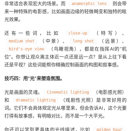
非常适合表现宏大的场景。而
则会带
anamorphic lens
来一种特殊的电影感，比如画面边缘的轻微畸变和独特的眩
光效果。
还有一些词，比如
（特写）、
close-up
（中景）、
（远景）、
medium shot
long shot
（鸟瞰视角），都是在指挥AI的“机
bird's-eye view
位”。你想让观众离主体近一点还是远一点？是从上往下看
还是平视？这些词能帮你精确控制画面的构图和叙事感。
技巧四：用“光”来塑造氛围。
光是画面的灵魂。
（电影感光照）
Cinematic lighting
和
（戏剧性光照）是非常好用的
dramatic lighting
词。它们不会具体规定光从哪里来，但会告诉AI，这个光要
打得有故事感，有明暗对比，而不是一个大平光。
你还可以学到更具体的光线描述，比如
golden hour