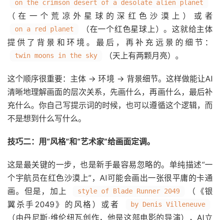
on the crimson desert of a desolate alien planet
（在一个荒凉外星球的深红色沙漠上）或者
（在一个红色星球上）。这就给主体
on a red planet
提供了背景和环境。最后，再补充远景的细节：
（天上有两颗月亮）。
twin moons in the sky
这个顺序很重要：主体 → 环境 → 背景细节。这样做能让AI
清晰地理解画面的层次关系，先画什么，再画什么，最后补
充什么。你自己写提示词的时候，也可以遵循这个逻辑，而
不是想到什么写什么。
技巧二：用“风格”和“艺术家”给画面定调。
这是最关键的一步，也是新手最容易忽略的。单纯描述“一
个宇航员在红色沙漠上”，AI可能会画出一张很平庸的卡通
画。但是，加上
（《银
style of Blade Runner 2049
翼杀手2049》的风格）或者
by Denis Villeneuve
（由丹尼斯·维伦纽瓦创作，他是这部电影的导演），AI立