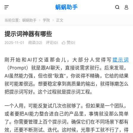
蜗蜗助手



当前位置：
蜗蜗助手
学院
正文


提示词神器有哪些
2025-11-01
阅读(
32
)
评论(0)
赞(
0
)

刚开始和AI打交道那会儿，大部分人觉得写
提示词
（Prompt）就是跟AI聊天，直接说需求就行。后来发现，
AI虽然能力强，但也很“耿直”，你说得不精确，它给的结果
就可能差很远。想要稳定拿到高质量的输出，就得琢磨怎么
把提示词写好。这个过程就是提示词工程。
一个人用，可能反复试几次也就够了。但如果是一个团队，
或者要把AI能力整合进自己的产品里，事情就没那么简单
了。你需要管理上百个提示词，确保它们在不同场景下都有
效，还要不断测试、迭代。这时候，光靠手工就不行了，得