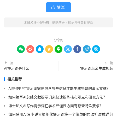
赞(
0
)

未经允许不得转载：
蜗蜗助手
»
提示词神器有哪些
分享到









上一篇
下一篇
AI提示词是什么
提示词怎么生成视频
相关推荐
AI制作PPT提示词需要包含哪些信息才能生成完整的演示文稿？
如何编写AI总结文献提示词来快速提炼核心观点和研究方法？
博士论文AI写作提示词在学术严谨性方面有哪些特殊要求？
如何使用AI写小说大纲细化提示词将一个简单的想法扩展成详细