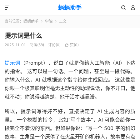
蜗蜗助手



当前位置：
蜗蜗助手
学院
正文


提示词是什么
2025-11-01
阅读(
58
)
评论(0)
赞(
0
)

提示词
（Prompt），说白了就是你给人工智能（AI）下达
的指令。 这可以是一句话、一个问题，甚至是一段代码。
你输入什么，AI 就根据这个指令给你生成回应。 这就像是
你跟一个极其聪明但毫无主动性的助理说话，你不开口，他
就不动；你说得越清楚，他干活才越靠谱。
所以，提示词写得好不好，直接决定了 AI 生成内容的质
量。 一个模糊的指令，比如“写个故事”，AI 可能会给你一
段完全不着边的东西。但如果你说：“写一个 500 字的科幻
故事，主角是一个厌倦了在火星开矿的机器人，故事要有点