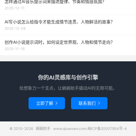
怎样通过AI音乐提示词来描述旋律、节奏和情感氛围？
2025-12-11
AI写小说怎么给指令才能生成情节连贯、人物鲜活的故事？
2025-12-08
创作AI小说提示词时，如何设定世界观、人物和情节走向？
2025-11-16
你的AI灵感库与创作引擎
给想象力一个支点，让蜗蜗助手撬动AI的无限可能。
立即了解
联系我们


© 2010-2026
蜗蜗助手
www.qiuwowo.com
闽ICP备20007854号-4