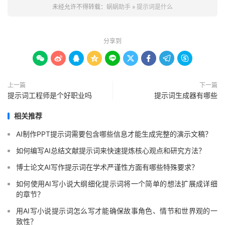
未经允许不得转载：
蜗蜗助手
»
提示词是什么
分享到









上一篇
下一篇
提示词工程师是个好职业吗
提示词生成器有哪些
相关推荐
AI制作PPT提示词需要包含哪些信息才能生成完整的演示文稿？
如何编写AI总结文献提示词来快速提炼核心观点和研究方法？
博士论文AI写作提示词在学术严谨性方面有哪些特殊要求？
如何使用AI写小说大纲细化提示词将一个简单的想法扩展成详细
的章节？
用AI写小说提示词怎么写才能确保故事角色、情节和世界观的一
致性？