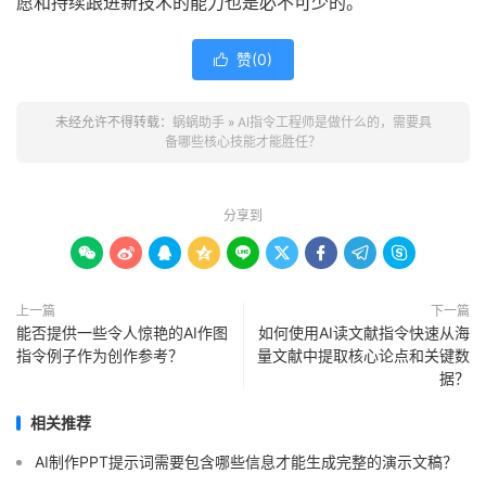
愿和持续跟进新技术的能力也是必不可少的。
赞(
0
)

未经允许不得转载：
蜗蜗助手
»
AI指令工程师是做什么的，需要具
备哪些核心技能才能胜任？
分享到









上一篇
下一篇
能否提供一些令人惊艳的AI作图
如何使用AI读文献指令快速从海
指令例子作为创作参考？
量文献中提取核心论点和关键数
据？
相关推荐
AI制作PPT提示词需要包含哪些信息才能生成完整的演示文稿？