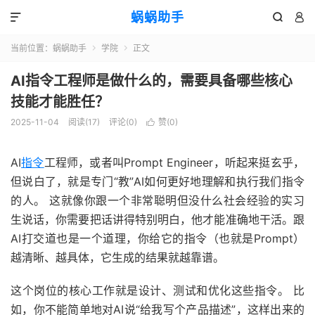
蜗蜗助手



当前位置：
蜗蜗助手
学院
正文


AI指令工程师是做什么的，需要具备哪些核心
技能才能胜任？
2025-11-04
阅读(
17
)
评论(0)
赞(
0
)

AI
指令
工程师，或者叫Prompt Engineer，听起来挺玄乎，
但说白了，就是专门“教”AI如何更好地理解和执行我们指令
的人。 这就像你跟一个非常聪明但没什么社会经验的实习
生说话，你需要把话讲得特别明白，他才能准确地干活。跟
AI打交道也是一个道理，你给它的指令（也就是Prompt）
越清晰、越具体，它生成的结果就越靠谱。
这个岗位的核心工作就是设计、测试和优化这些指令。 比
如，你不能简单地对AI说“给我写个产品描述”，这样出来的