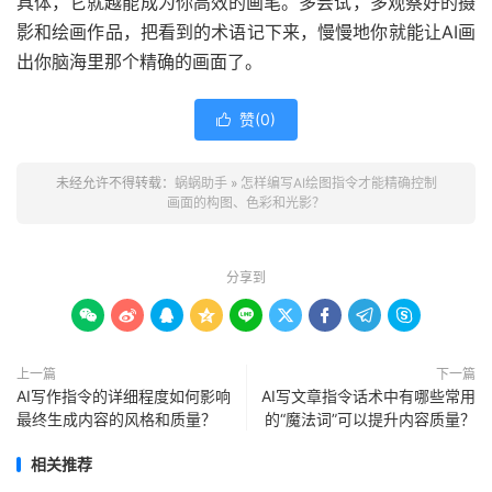
具体，它就越能成为你高效的画笔。多尝试，多观察好的摄
影和绘画作品，把看到的术语记下来，慢慢地你就能让AI画
出你脑海里那个精确的画面了。
赞(
0
)

未经允许不得转载：
蜗蜗助手
»
怎样编写AI绘图指令才能精确控制
画面的构图、色彩和光影？
分享到









上一篇
下一篇
AI写作指令的详细程度如何影响
AI写文章指令话术中有哪些常用
最终生成内容的风格和质量？
的“魔法词”可以提升内容质量？
相关推荐