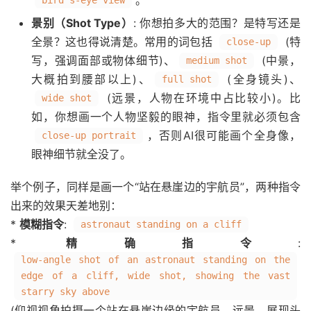
。
bird's-eye view
景别（Shot Type）
: 你想拍多大的范围？是特写还是
全景？这也得说清楚。常用的词包括
(特
close-up
写，强调面部或物体细节)、
(中景，
medium shot
大概拍到腰部以上)、
(全身镜头)、
full shot
(远景，人物在环境中占比较小)。比
wide shot
如，你想画一个人物坚毅的眼神，指令里就必须包含
，否则AI很可能画个全身像，
close-up portrait
眼神细节就全没了。
举个例子，同样是画一个“站在悬崖边的宇航员”，两种指令
出来的效果天差地别：
*
模糊指令
:
astronaut standing on a cliff
*
精确指令
:
low-angle shot of an astronaut standing on the
edge of a cliff, wide shot, showing the vast
starry sky above
(仰视视角拍摄一个站在悬崖边缘的宇航员，远景，展现头