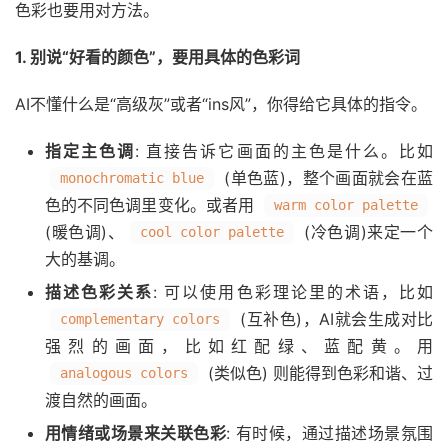
色彩也要用对方法。
1. 别说“好看的颜色”，要用具体的色彩词
AI不懂什么是“高级灰”或者“ins风”，你得给它具体的指令。
指定主色调
: 直接告诉它画面的主色是什么。比如
(单色蓝)，整个画面就会在蓝
monochromatic blue
色的不同色调里变化。或者用
warm color palette
(暖色调)、
(冷色调)来定一个
cool color palette
大的基调。
描述色彩关系
: 可以使用色彩理论里的术语，比如
(互补色)，AI就会生成对比
complementary colors
强烈的画面，比如红配绿、蓝配黄。用
(类似色) 则能得到色彩和谐、过
analogous colors
渡自然的画面。
用情绪或场景来关联色彩
: 有时候，通过描述场景氛围