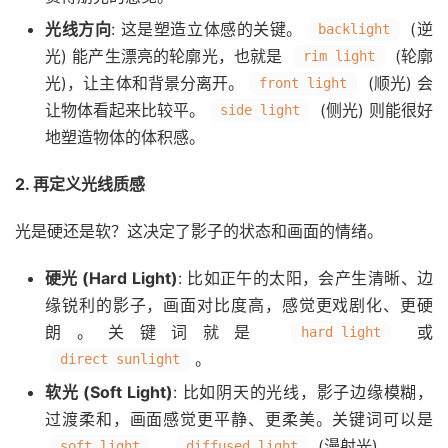
光线方向
: 这是塑造立体感的关键。
(逆
backlight
光) 能产生漂亮的轮廓光，也就是
(轮廓
rim light
光)，让主体和背景分离开。
(顺光) 会
front light
让物体看起来比较平。
(侧光) 则能很好
side light
地塑造物体的体积感。
2. 再定义光线质感
光是硬还是软？这决定了影子的状态和画面的情绪。
硬光 (Hard Light)
: 比如正午的太阳，会产生清晰、边
缘锐利的影子，画面对比度高，感觉更戏剧化、更硬
朗。关键词就是
或
hard light
。
direct sunlight
软光 (Soft Light)
: 比如阴天的光线，影子边缘模糊，
过渡柔和，画面感觉更平静、更柔美。关键词可以是
、
(漫射光)。
soft light
diffused light