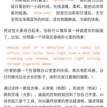
个词是摄影师的最爱。
指的是日出后
golden hour
或日落前的一小段时间，光线温暖、柔和，能拍出非常
美的画面。
则是日出前和日落后，天空
blue hour
呈现出深邃蓝色的时段，适合拍摄静谧、冷峻的场景。
把这些元素组合起来，你就可以像导演一样调度你的画面
了。比如，你想画一个侦探在昏暗办公室的场景：
medium shot of a detective in a dimly lit
office, noir style, hard light from a desk lamp
creating long shadows, volumetric light cutting
through cigarette smoke.
(中景拍摄一个在昏暗办公室里的侦探，黑白电影风格，台
灯的硬光拉出长长的影子，体积光穿过香烟的烟雾。)
通过这样一套组合拳，从骨架（构图），到皮肉（色彩），
再到灵魂（光影），画面的控制权就回到了你自己手里。AI
说到底只是个工具，你对最终效果的想法越清晰、描述得越