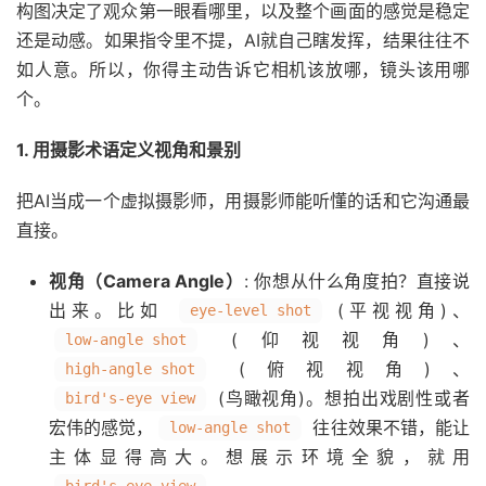
构图决定了观众第一眼看哪里，以及整个画面的感觉是稳定
还是动感。如果指令里不提，AI就自己瞎发挥，结果往往不
如人意。所以，你得主动告诉它相机该放哪，镜头该用哪
个。
1. 用摄影术语定义视角和景别
把AI当成一个虚拟摄影师，用摄影师能听懂的话和它沟通最
直接。
视角（Camera Angle）
: 你想从什么角度拍？直接说
出来。比如
(平视视角)、
eye-level shot
(仰视视角)、
low-angle shot
(俯视视角)、
high-angle shot
(鸟瞰视角)。想拍出戏剧性或者
bird's-eye view
宏伟的感觉，
往往效果不错，能让
low-angle shot
主体显得高大。想展示环境全貌，就用