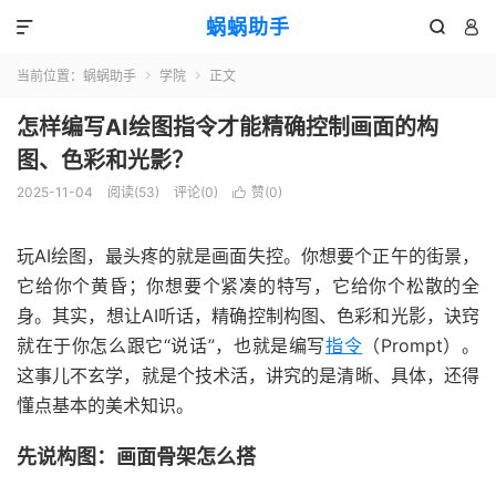
蜗蜗助手



当前位置：
蜗蜗助手
学院
正文


怎样编写AI绘图指令才能精确控制画面的构
图、色彩和光影？
2025-11-04
阅读(
53
)
评论(0)
赞(
0
)

玩AI绘图，最头疼的就是画面失控。你想要个正午的街景，
它给你个黄昏；你想要个紧凑的特写，它给你个松散的全
身。其实，想让AI听话，精确控制构图、色彩和光影，诀窍
就在于你怎么跟它“说话”，也就是编写
指令
（Prompt）。
这事儿不玄学，就是个技术活，讲究的是清晰、具体，还得
懂点基本的美术知识。
先说构图：画面骨架怎么搭