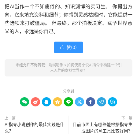
把AI当作一个不知疲倦的、知识渊博的实习生。 你提出方
向，它来填充资料和细节；你感到灵感枯竭时，它能提供一
些选项来打破僵局。 但最终，那个拍板决定、赋予世界意
义的人，永远是你自己。
赞(
0
)

未经允许不得转载：
蜗蜗助手
»
如何使用小说AI指令来构建一个引
人入胜的虚拟世界观？
分享到









上一篇
下一篇
AI指令小说创作的最佳实践是什
目前市面上有哪些能根据指令生
么？
成图片的AI工具比较好用？