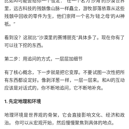
比如AI可能会给你一个设定：“在一个名为‘沙海’的沙漠世界
里，远古科技的残骸像山脉一样矗立，游牧部落依靠从这些
残骸中回收的零件为生，他们崇拜一个名为‘硅之母’的AI神
祇。”
看到没？这就比“沙漠里的赛博朋克”具体多了。现在你有了
可以往下挖的东西。
第二步：用追问的方式，一层层加细节
有了核心概念，下一步就是把它变厚。不要试图一次性把所
有东西都设定好。像剥洋葱一样，一层一层来。和AI的互动
应该是对话式的，你不断地追问，它不断地补充。
1. 先定地理和环境
地理环境是世界观的骨架，它会直接影响文化、经济和政
治。 你可以从宏观开始，然后慢慢聚焦到具体的地点。