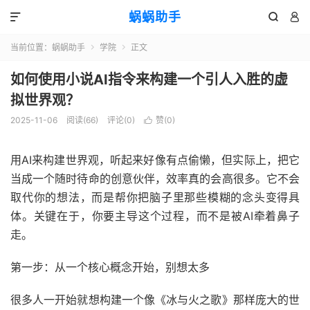
蜗蜗助手



当前位置：
蜗蜗助手
学院
正文


如何使用小说AI指令来构建一个引人入胜的虚
拟世界观？
2025-11-06
阅读(
66
)
评论(0)
赞(
0
)

用AI来构建世界观，听起来好像有点偷懒，但实际上，把它
当成一个随时待命的创意伙伴，效率真的会高很多。它不会
取代你的想法，而是帮你把脑子里那些模糊的念头变得具
体。关键在于，你要主导这个过程，而不是被AI牵着鼻子
走。
第一步：从一个核心概念开始，别想太多
很多人一开始就想构建一个像《冰与火之歌》那样庞大的世