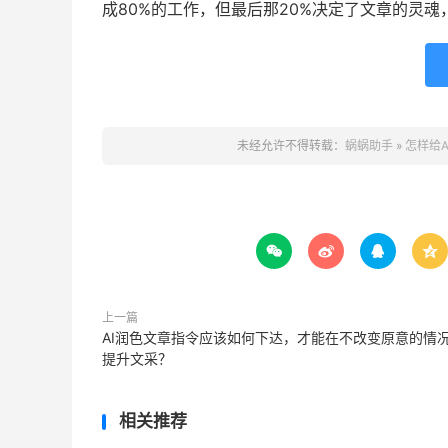
成80%的工作，但最后那20%决定了文章的灵
未经允许不得转载：
蜗蜗助手
»
怎样给




上一篇
AI润色文章指令应该如何下达，才能在不改变原意的情
提升文采？
相关推荐