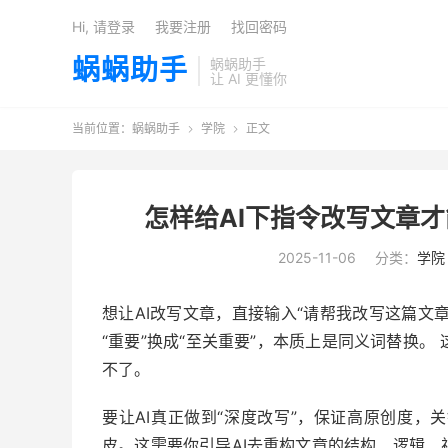
Hi, 请登录
我要注册
找回密码
蜗蜗助手
蜗蜗助手
让 AI 更懂你
当前位置：
蜗蜗助手
学院
正文


怎样给AI下指令改写文章
2025-11-06
分类：
学院
想让AI改写文章，直接输入“请帮我改写这篇文章”
“重要”换成“至关重要”，本质上是同义词替换
不了。
要让AI真正做到“深度改写”，保证高原创度，
皮。这需要你引导AI去重构文章的结构、逻辑