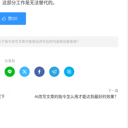
魂，这部分工作是无法替代的。
赞(
0
)

AI下指令改写文章才能保证改写后的内容原创度更高？
分享到





下一篇
况下
AI改写文章的指令怎么用才能达到最好的效果？