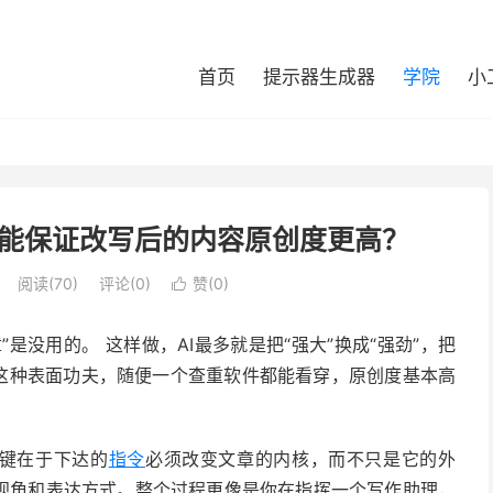
首页
提示器生成器
学院
小
才能保证改写后的内容原创度更高？
阅读(
70
)
评论(0)
赞(
0
)

是没用的。 这样做，AI最多就是把“强大”换成“强劲”，把
。 这种表面功夫，随便一个查重软件都能看穿，原创度基本高
关键在于下达的
指令
必须改变文章的内核，而不只是它的外
、视角和表达方式。整个过程更像是你在指挥一个写作助理，