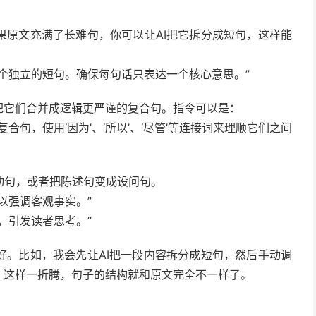
果原文充满了长难句，你可以让AI把它拆分成短句，这样能
个独立的短句。确保每句话只表达一个核心意思。”
把它们合并成逻辑更严谨的复合句。指令可以是：
句，使用‘因为’、‘所以’、‘尽管’等连接词来理顺它们之间
动句，或者把陈述句变成设问句。
以强调客观事实。”
，引发读者思考。”
好。比如，我会先让AI把一段内容拆分成短句，然后手动调
。这样一折腾，句子的结构就和原文完全不一样了。