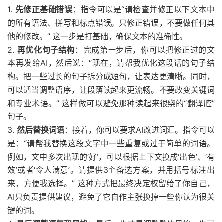
1.
先修正基础错误
：指令可以是“请检查并修正以下文本中
的所有语法、拼写和标点错误。只修正错误，不要做任何其
他的修改。” 这一步是打基础，确保文本的准确性。
2.
再优化句子结构
：完成第一步后，你可以把修正过的文
本再发给AI，然后说：“现在，请帮我优化这段话的句子结
构。把一些过长的句子拆分成短句，让表达更清晰。同时，
可以适当调整语序，让段落读起来更流畅。不要改变关键词
和专业术语。” 这样做可以避免那种读起来很绕的“翻译腔”
句子。
3.
然后替换词语
：接着，你可以要求AI改进词汇。指令可以
是：“请帮我替换这段文字中一些重复或过于简单的词语。
例如，文中多次出现的‘好’，可以根据上下文换成‘出色’、‘有
效’或者‘令人满意’。请提供3个备选方案，并用括号标注出
来，方便我选择。” 这种方式把最终决定权留给了你自己，
AI只负责提供建议，避免了它自作主张换掉一些你认为很关
键的词。