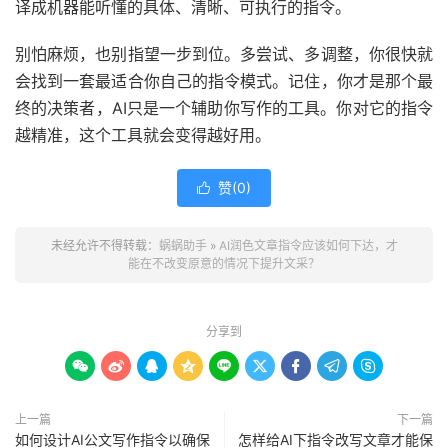
译成机器能听懂的具体、清晰、可执行的指令。
别怕麻烦，也别指望一步到位。多尝试、多调整，你很快就
会找到一套最适合你自己的指令模式。记住，你才是那个最
终的决策者，AI只是一个辅助你写作的工具。你对它的指令
越精准，这个工具就会变得越好用。
赞(
0
)

未经允许不得转载：
蜗蜗助手
»
AI润色文章指令应该如何下达，才
能在不改变原意的情况下提升文采？
分享到









上一篇
下一篇
如何设计AI公文写作指令以确保
怎样给AI下指令改写文章才能保