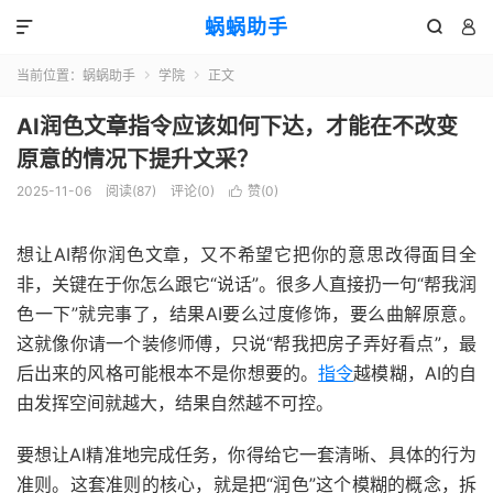
蜗蜗助手



当前位置：
蜗蜗助手
学院
正文


AI润色文章指令应该如何下达，才能在不改变
原意的情况下提升文采？
2025-11-06
阅读(
87
)
评论(0)
赞(
0
)

想让AI帮你润色文章，又不希望它把你的意思改得面目全
非，关键在于你怎么跟它“说话”。很多人直接扔一句“帮我润
色一下”就完事了，结果AI要么过度修饰，要么曲解原意。
这就像你请一个装修师傅，只说“帮我把房子弄好看点”，最
后出来的风格可能根本不是你想要的。
指令
越模糊，AI的自
由发挥空间就越大，结果自然越不可控。
要想让AI精准地完成任务，你得给它一套清晰、具体的行为
准则。这套准则的核心，就是把“润色”这个模糊的概念，拆