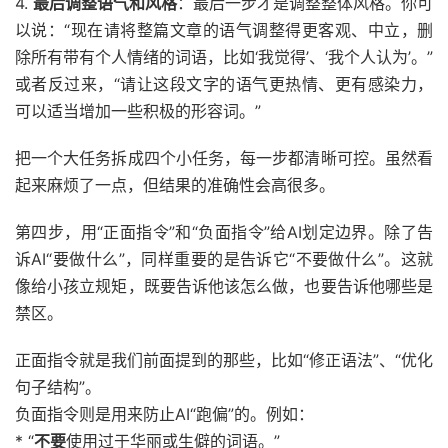
4.
最后调整语气和风格
：最后一步才是调整整体风格。你可
以说：“现在请将整篇文章的语气调整得更客观、中立，删
除所有带有个人情绪的词语，比如‘我觉得’、‘我个人认为’。”
或者反过来，“请让这段文字的语气更热情、更有感染力，
可以适当增加一些积极的形容词。”
把一个大任务拆成四个小任务，每一步都清晰可控。虽然看
起来麻烦了一点，但结果的准确性会高很多。
第四步，用“正面指令”和“负面指令”给AI划定边界。除了告
诉AI“要做什么”，同样重要的是告诉它“不要做什么”。这就
像给小孩立规矩，既要告诉他该怎么做，也要告诉他哪些是
禁区。
正面指令就是我们前面提到的那些，比如“修正语法”、“优化
句子结构”。
负面指令则是用来防止AI“跑偏”的。例如：
* “
不要
使用过于华丽或生僻的词语。”